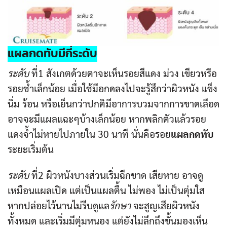
แผลกดทับ
มีกี่ระดับ
ระดับ
ที่1 สังเกตด้วยตาจะเห็นรอยสีแดง ม่วง เขียวหรือ
รอยช้ำเล็กน้อย เมื่อใช้มือกดลงไปจะรู้สึกว่าผิวหนัง แข็ง
นิ่ม ร้อน หรือเย็นกว่าปกติมีอาการบวมจากการขาดเลือด
อาจจะมีแผลแฉะๆบ้างเล็กน้อย หากพลิกตัวแล้วรอย
แดงจ้ำไม่หายไปภายใน 30 นาที นั่นคือรอย
แผลกดทับ
ระยะเริ่มต้น
ระดับ
ที่2 ผิวหนังบางส่วนเริ่มฉีกขาด เสียหาย อาจดู
เหมือนแผลเปิด แต่เป็นแผลตื้น ไม่พอง ไม่เป็นตุ่มใส
หากปล่อยไว้นานไม่รีบดูแล
รักษา
จะสูญเสียผิวหนัง
ทั้งหมด และเริ่มมีตุ่มหนอง แต่ยังไม่ลึกถึงขั้นมองเห็น