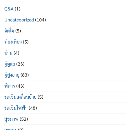
สูง
2
อายุ
Q&A
(1)
ซื้อ
มี
ที่ไหน
อะไร
Uncategorized
(104)
ยี่ห้อ
บ้าง
ไหน
ดี
จิตใจ
(5)
ท่องเที่่ยว
(5)
บ้าน
(4)
ผู้ดูแล
(23)
ผู้สูงอายุ
(83)
พิการ
(43)
รถเข็นเคลื่อนย้าย
(5)
รถเข็นไฟฟ้า
(48)
สุขภาพ
(52)
อาหาร
(9)