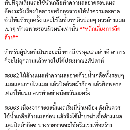
ทับที่จุดเดิมและใช้น้ำเกลือทำความสะอาดรอบแผล
ต้องระวังเรื่องปัสสาวะหรืออุจจาระให้ทำความสะอาด
ซับให้แห้งทุกครั้ง และใช้โลชั่นทาผิวบ่อยๆ ควรล้างแผล
เบาๆ ทำเฉพาะรอบผิวผนังเท่านั้น
**หลีกเลี่ยงการฉีด
ล้าง**
สำหรับผู้ป่วยที่เป็นระยะนี้ หากมี
การดูแล
อย่างดี อาการ
ก็จะไม่ลุกลามแล้วหายไปได้ประมาณ2สัปดาห์
ระยะ2 ให้ล้างแผลทำความสะอาดด้วยน้ำเกลือทั้งรอบๆ
แผลและภายในแผล แล้วปิดด้วยผ้าก๊อซ แล้วติดพลาส
เตอร์ให้แน่น ควรทำอย่างน้อยวันละครั้ง
ระยะ3 เนื่องจากระยะนี้แผลเริ่มมีน้ำเหลือง ดังนั้นควร
ใช้น้ำเกลือล้างแผลก่อน แล้วจึงใช้น้ำยาฆ่าเชื้อล้างแผล
และปิดผ้าก๊อซ บางรายอาจจะใช้ครีมเร่งเพื่อสร้าง