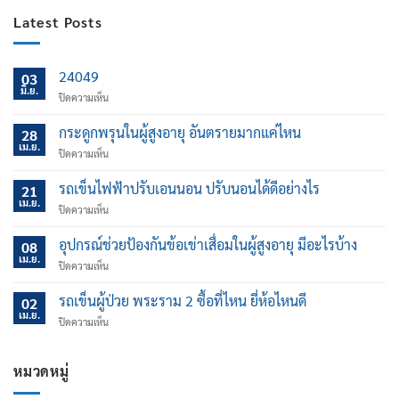
Latest Posts
24049
03
มิ.ย.
บน
ปิดความเห็น
กระดูกพรุนในผู้สูงอายุ อันตรายมากแค่ไหน
28
เม.ย.
บน
ปิดความเห็น
กระดูก
พรุน
รถเข็นไฟฟ้าปรับเอนนอน ปรับนอนได้ดีอย่างไร
21
ใน
เม.ย.
บน
ปิดความเห็น
ผู้
รถ
สูง
เข็น
อุปกรณ์ช่วยป้องกันข้อเข่าเสื่อมในผู้สูงอายุ มีอะไรบ้าง
อายุ
08
ไฟฟ้า
เม.ย.
อันตราย
บน
ปิดความเห็น
ปรับ
มาก
อุปกรณ์
เอน
แค่
ช่วย
รถเข็นผู้ป่วย พระราม 2 ซื้อที่ไหน ยี่ห้อไหนดี
นอน
02
ไหน
ป้องกัน
เม.ย.
ปรับ
บน
ปิดความเห็น
ข้อ
นอน
รถ
เข่า
ได้
เข็น
เสื่อม
ดี
ผู้
หมวดหมู่
ใน
อย่างไร
ป่วย
ผู้
พระราม