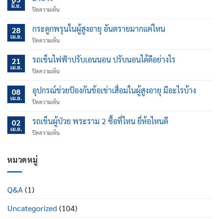
มิ.ย.
บน
ปิดความเห็น
กระดูกพรุนในผู้สูงอายุ อันตรายมากแค่ไหน
28
เม.ย.
บน
ปิดความเห็น
กระดูก
พรุน
รถเข็นไฟฟ้าปรับเอนนอน ปรับนอนได้ดีอย่างไร
21
ใน
เม.ย.
บน
ปิดความเห็น
ผู้
รถ
สูง
เข็น
อุปกรณ์ช่วยป้องกันข้อเข่าเสื่อมในผู้สูงอายุ มีอะไรบ้าง
อายุ
08
ไฟฟ้า
เม.ย.
อันตราย
บน
ปิดความเห็น
ปรับ
มาก
อุปกรณ์
เอน
แค่
ช่วย
รถเข็นผู้ป่วย พระราม 2 ซื้อที่ไหน ยี่ห้อไหนดี
นอน
02
ไหน
ป้องกัน
เม.ย.
ปรับ
บน
ปิดความเห็น
ข้อ
นอน
รถ
เข่า
ได้
เข็น
เสื่อม
ดี
ผู้
หมวดหมู่
ใน
อย่างไร
ป่วย
ผู้
พระราม
สูง
2
อายุ
Q&A
(1)
ซื้อ
มี
ที่ไหน
อะไร
Uncategorized
(104)
ยี่ห้อ
บ้าง
ไหน