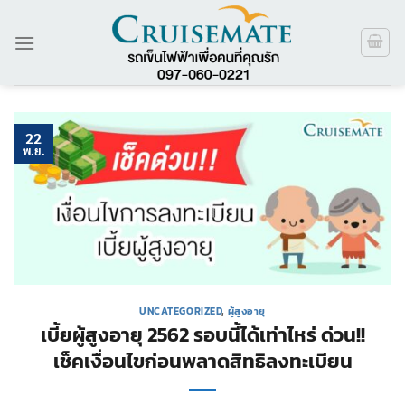
ข้าม
ไป
ยัง
เนื้อหา
22
พ.ย.
UNCATEGORIZED
,
ผู้สูงอายุ
เบี้ยผู้สูงอายุ 2562 รอบนี้ได้เท่าไหร่ ด่วน!!
เช็คเงื่อนไขก่อนพลาดสิทธิลงทะเบียน