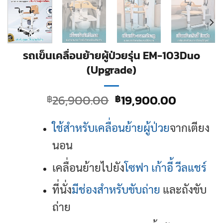
รถเข็นเคลื่อนย้ายผู้ป่วยรุ่น EM-103Duo
(Upgrade)
Original
Current
26,900.00
19,900.00
฿
฿
price
price
was:
is:
ใช้สำหรับเคลื่อนย้ายผู้ป่วย
จากเตียง
฿26,900.00.
฿19,900.
นอน
เคลื่อนย้ายไปยัง
โซฟา เก้าอี้ วีลแชร์
ที่นั่ง
มีช่องสำหรับขับถ่าย
และถังขับ
ถ่าย