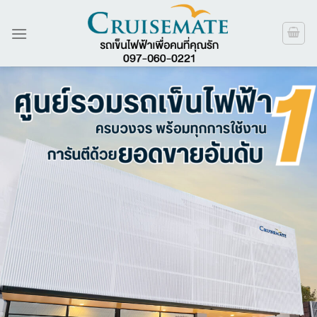
ข้าม
ไป
ยัง
เนื้อหา