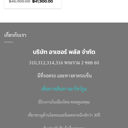
Original
Current
฿
46,900.00
฿
41,900.00
price
price
was:
is:
฿46,900.00.
฿41,900.00.
เกี่ยวกับเรา
บริษัท อาเชอร์ พลัส จำกัด
310,312,314,316 พระราม 2 ซอย 60
มีที่จอดรถ และทางลาดรถเข็น
เส้นทางเดินทางมาโชว์รูม
มีโรงงานในเมืองไทย คอยดูแลคุณ
เชี่ยวชาญด้านโลหะและอิเลคทรอนิกส์กว่า 30ปี
รับประกันสินค้าที่ยาวนาน