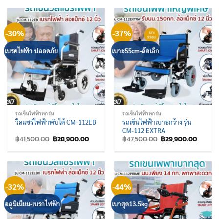
฿40,900.00.
฿27,900.00.
฿59,800.00.
฿28,50
-30%
-37%
เบรคไฟฟ้า ปลอดภัย
เบาะ55cm-ล้อเล็ก
รถเข็นไฟฟ้าทุกรุ่น
รถเข็นไฟฟ้าทุกรุ่น
รถเข็นไฟฟ้าเบาะกว้าง รุ่น
วีลแชร์ไฟฟ้าพับได้ CM-112EB
CM-112 EXTRA
Original
Current
Original
Curren
฿
41,500.00
฿
28,900.00
฿
47,500.00
฿
29,900.00
price
price
price
price
was:
is:
was:
is:
฿41,500.00.
฿28,900.00.
฿47,500.00.
฿29,90
-32%
-44%
อลูมิเนียม-เบรกไฟฟ้า
เบาสุด13.5kg