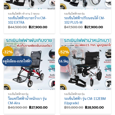
รถเข็นไฟฟ้า ทำงาน 3 ระบบ
รถเข็นไฟฟ้าทุกรุ่น
รถเข็นไฟฟ้าเบาะกว้าง CM-
รถเข็นไฟฟ้าปรับนอนได้ CM-
102 EXTRA
102 PLUS-M
Original
Current
Original
Current
฿
44,500.00
฿
27,900.00
฿
47,500.00
฿
27,900.00
price
price
price
price
was:
is:
was:
is:
฿44,500.00.
฿27,900.00.
฿47,500.00.
฿27,900
-32%
-52%
อลูมิเนียม-เบรกไฟฟ้า
16.5kg
รถเข็นไฟฟ้าทุกรุ่น
รถเข็นไฟฟ้าทุกรุ่น
วีลแชร์ไฟฟ้าน้ำหนักเบา รุ่น
รถเข็นไฟฟ้า รุ่น CM-112EBM
CM-Aira
(Upgrade)
Original
Current
Original
Curren
฿
40,900.00
฿
27,900.00
฿
59,800.00
฿
28,500.00
price
price
price
price
was:
is:
was:
is: