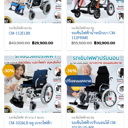
รถเข็นไฟฟ้าทุกรุ่น
รถเข็นไฟฟ้าทุกรุ่น
รถเข็นไฟฟ้าน้ำหนักเบา CM-
CM-112ELBX
112PRIME
Original
Current
Original
Curren
฿
43,900.00
฿
29,900.00
฿
55,500.00
฿
30,900.00
price
price
price
price
was:
is:
was:
is:
฿43,900.00.
฿29,900.00.
฿55,500.00.
฿30,90
-30%
-36%
ปรับเอนแมนนวล
รถเข็นไฟฟ้า ทำงาน 3 ระบบ
รถเข็นไฟฟ้าทุกรุ่น
รถเข็นไฟฟ้าปรับนอนได้ CM-
CM-102ALB อลู เบรกไฟฟ้า
102 PLUS-MX