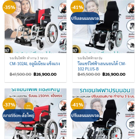
-35%
-41%
ปรับเอนแมนนวล
รถเข็นไฟฟ้า ทำงาน 3 ระบบ
รถเข็นไฟฟ้าทุกรุ่น
วีลแชร์ไฟฟ้าเอนนอนได้ CM-
CM-102AL อลูมิเนียม แข็งแรง
102 PLUS-B
Original
Current
Original
Curren
฿
41,500.00
฿
26,900.00
฿
45,500.00
฿
26,900.00
price
price
price
price
was:
is:
was:
is:
฿41,500.00.
฿26,900.00.
฿45,500.00.
฿26,90
-37%
-41%
เบาะ55cm-ล้อใหญ่
ปรับเอนแมนนวล