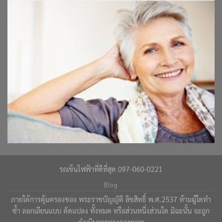
รถเข็นไฟฟ้าที่ดีที่สุด 097-060-0221
Blog
ภายใต้การคุ้มครองของ พระราชบัญญัติ ลิขสิทธิ์ พ.ศ.2537 ห้ามผู้ใดทำ
ซ้ำ ลอกเลียนแบบ ดัดแปลง ทั้งหมด หรือส่วนหนึ่งส่วนใด มิฉะนั้น จะถูก
ดำเนินการทางกฎหมาย