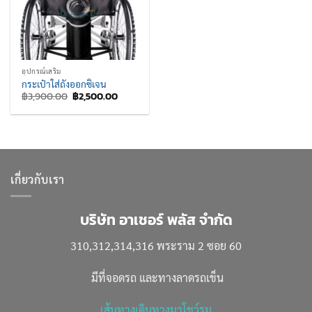
อุปกรณ์เสริม
กระเป๋าใส่ถังออกซิเจน
Original
Current
฿
3,900.00
฿
2,500.00
price
price
was:
is:
฿3,900.00.
฿2,500.00.
เกี่ยวกับเรา
บริษัท อาเชอร์ พลัส จำกัด
310,312,314,316 พระราม 2 ซอย 60
มีที่จอดรถ และทางลาดรถเข็น
เส้นทางเดินทางมาโชว์รูม