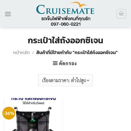
ข้าม
ไป
ยัง
เนื้อหา
กระเป๋าใส่ถังออกซิเจน
หน้าหลัก
/
สินค้าที่มีป้ายกำกับ “กระเป๋าใส่ถังออกซิเจน”
คัดกรอง
-36%