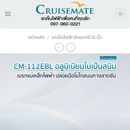
ข้าม
ไป
ยัง
เนื้อหา
หน้าหลัก
/
รถเข็นไฟฟ้าล้อแมกซ์ 12 นิ้ว