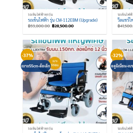
รถเข็นไฟฟ้าทุกรุ่น
รถเข็นไฟฟ้า
รถเข็นไฟฟ้า รุ่น CM-112EBM (Upgrade)
วีลแชร์ไ
Original
Current
฿
59,800.00
฿
28,500.00
฿
41,500
price
price
was:
is:
฿59,800.00.
฿28,500.00.
-37%
-32%
เบาะ55cm-ล้อเล็ก
อลูมิเนียม-เบ
รถเข็นไฟฟ้าทุกรุ่น
รถเข็นไฟฟ้า