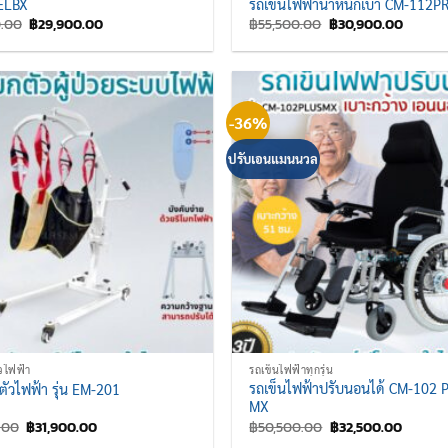
ELBX
รถเข็นไฟฟ้าน้ำหนักเบา CM-112P
Original
Current
Original
Curren
0.00
฿
29,900.00
฿
55,500.00
฿
30,900.00
price
price
price
price
was:
is:
was:
is:
฿43,900.00.
฿29,900.00.
฿55,500.00.
฿30,90
-36%
ปรับเอนแมนนวล
ัวไฟฟ้า
รถเข็นไฟฟ้าทุกรุ่น
รถเข็นไฟฟ้าปรับนอนได้ CM-102 
กตัวไฟฟ้า รุ่น EM-201
MX
Original
Current
Original
Current
.00
฿
31,900.00
฿
50,500.00
฿
32,500.00
price
price
price
price