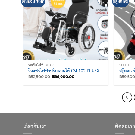
เอนนอน-รีโมท
อลูมิเนียม
รถเข็นไฟฟ้าทุกรุ่น
SCOOTER
วีลแชร์ไฟฟ้าปรับนอนได้ CM-102 PLUSX
สกู๊ตเตอ
Original
Current
฿
52,500.00
฿
36,900.00
฿
59,500
price
price
was:
is:
฿52,500.00.
฿36,900.00.
เกี่ยวกับเรา
ติดต่อเรา