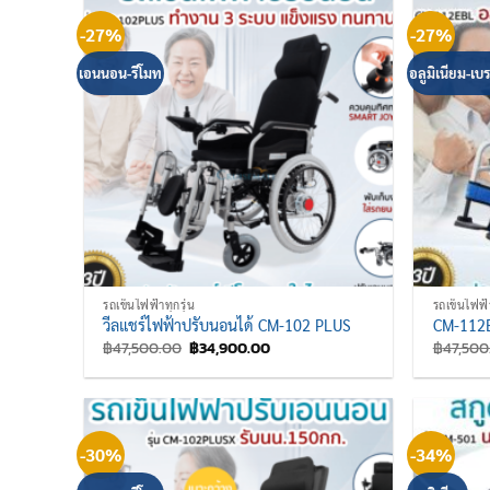
-27%
-27%
เอนนอน-รีโมท
อลูมิเนียม-เบ
รถเข็นไฟฟ้าทุกรุ่น
รถเข็นไฟฟ้า
วีลแชร์ไฟฟ้าปรับนอนได้ CM-102 PLUS
CM-112E
Original
Current
฿
47,500.00
฿
34,900.00
฿
47,500
price
price
was:
is:
฿47,500.00.
฿34,900.00.
-30%
-34%