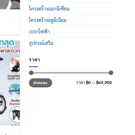
โครงสร้างแมกนิเซียม
โครงสร้างอลูมิเนียม
t
เบรกไฟฟ้า
0.00.
อุปกรณ์เสริม
ราคา
ราคา
ราคา
ราคา
฿0
—
฿69,900
คัดกรอง
ต่ำ
สูงสุด
สุด