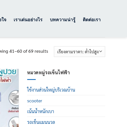
างใจ
เราเด่นอย่างไร
บทความน่ารู้
ติดต่อเรา
Sorted
ing 41–60 of 69 results
by
price:
low
หมวดหมู่รถเข็นไฟฟ้า
to
high
ใช้งานส่วนใหญ่บริเวณบ้าน
scooter
เน้นน้ำหนักเบา
รถเข็นแมนนวล