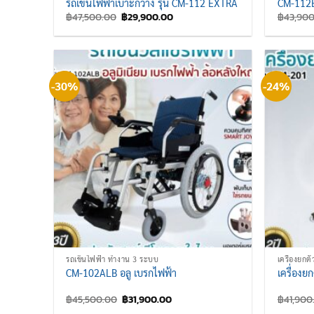
รถเข็นไฟฟ้าเบาะกว้าง รุ่น CM-112 EXTRA
CM-112
Original
Current
฿
47,500.00
฿
29,900.00
฿
43,90
price
price
was:
is:
฿47,500.00.
฿29,900.00.
-30%
-24%
รถเข็นไฟฟ้า ทำงาน 3 ระบบ
เครื่องยกต
CM-102ALB อลู เบรกไฟฟ้า
เครื่องย
Original
Current
฿
45,500.00
฿
31,900.00
฿
41,900
price
price