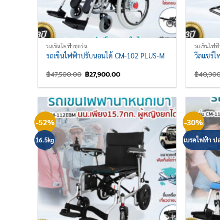
รถเข็นไฟฟ้าทุกรุ่น
รถเข็นไฟฟ้า
รถเข็นไฟฟ้าปรับนอนได้ CM-102 PLUS-M
วีลแชร์ไ
Original
Current
฿
47,500.00
฿
27,900.00
฿
40,90
price
price
was:
is:
฿47,500.00.
฿27,900.00.
-52%
-30%
16.5kg
เบรคไฟฟ้า ป