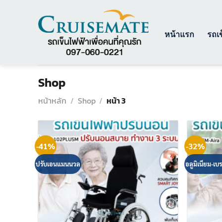
ข้าม
ไป
ยัง
หน้าแรก
รถเข
เนื้อหา
Shop
หน้าหลัก
/
Shop
/
หน้า 3
-41%
-32%
ปรับเอนแมนนวล
อลูมิเนียม-เบ