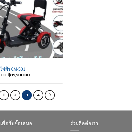
ร์ไฟฟ้า CM-501
Original
Current
.00
฿
39,500.00
price
price
was:
is:
฿59,500.00.
฿39,500.00.
1
2
3
4
เพื่อรับข้อเสนอ
ร่วมติดต่อเรา