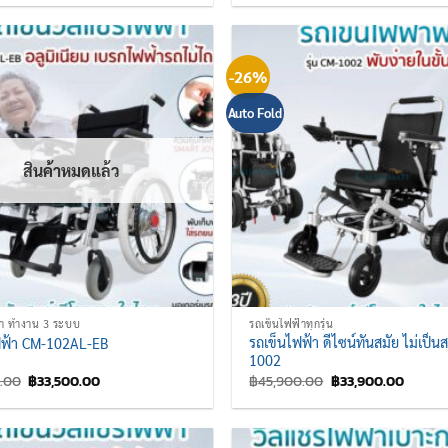
was:
is:
was:
is:
฿41,900.00.
฿31,900.00.
฿50,500.00.
฿32,50
-26%
Auto Fold
สินค้าหมดแล้ว
้า ทำงาน 3 ระบบ
รถเข็นไฟฟ้าทุกรุ่น
รถเข็นไฟฟ้า ดีไซน์ทันสมัย ไม่เป็น
ฟฟ้า CM-102AL-EB
1002
Original
Current
Original
Curren
.00
฿
33,500.00
฿
45,900.00
฿
33,900.00
price
price
price
price
was:
is:
was:
is:
฿45,500.00.
฿33,500.00.
฿45,900.00.
฿33,90