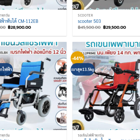
ทุกรุ่น
SCOOTER
ฟฟ้าพับได้ CM-112EB
scooter 503
Original
Current
Original
Curren
.00
฿
28,900.00
฿
45,500.00
฿
29,500.00
price
price
price
price
was:
is:
was:
is:
฿41,500.00.
฿28,900.00.
฿45,500.00.
฿29,50
-44%
รกไฟฟ้า
เบาสุด13.5kg
ทุกรุ่น
รถเข็นไฟฟ้าทุกรุ่น