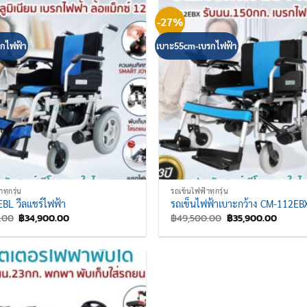
-27%
รกไฟฟ้า
เบาะ55cm-เบรกไฟฟ้า
ทุกรุ่น
รถเข็นไฟฟ้าทุกรุ่น
BL วีลแชร์ไฟฟ้า
รถเข็นไฟฟ้าเบาะกว้าง CM-112EB
Original
Current
Original
Curren
.00
฿
34,900.00
฿
49,500.00
฿
35,900.00
price
price
price
price
was:
is:
was:
is:
฿47,500.00.
฿34,900.00.
฿49,500.00.
฿35,90