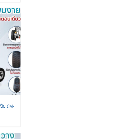
0.00.
สนิม CM-
t
0.00.