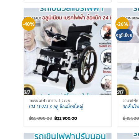
was:
is:
฿45,500.00.
฿31,900.00.
-40%
-26%
อลูมิเนียม
รถเข็นไฟฟ้า ทำงาน 3 ระบบ
รถเข็นไฟฟ
CM-102ALX อลู ล้อแม็กซใหญ่
รถเข็นไ
Original
Current
฿
55,000.00
฿
32,900.00
฿
45,500
price
price
was:
is:
฿55,000.00.
฿32,900.00.