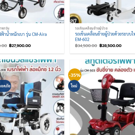
ทุกรุ่น
รถเข็นเคลื่อนย้ายผู้ป่วย
รถเข็นเคลื่อนย้ายผู้ป่วยด้วยระบบไฟ
ฟฟ้าน้ำหนักเบา รุ่น CM-Aira
EM-602
Original
Current
Original
Curren
0.00
฿
27,900.00
฿
34,500.00
฿
28,500.00
price
price
price
price
was:
is:
was:
is:
฿40,900.00.
฿27,900.00.
฿34,500.00.
฿28,50
-35%
ลอดภัย
ใหม่