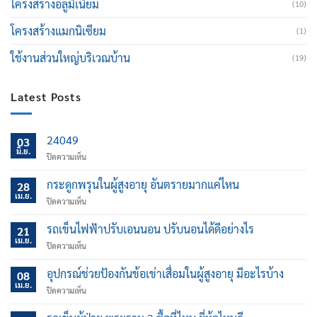
โครงสร้างอลูมิเนียม
(10)
โครงสร้างแมกนิเซียม
(1)
ใช้งานส่วนใหญ่บริเวณบ้าน
(19)
Latest Posts
24049
03
มิ.ย.
บน
ปิดความเห็น
กระดูกพรุนในผู้สูงอายุ อันตรายมากแค่ไหน
28
เม.ย.
บน
ปิดความเห็น
กระดูก
พรุน
รถเข็นไฟฟ้าปรับเอนนอน ปรับนอนได้ดีอย่างไร
21
ใน
เม.ย.
บน
ปิดความเห็น
ผู้
รถ
สูง
เข็น
อุปกรณ์ช่วยป้องกันข้อเข่าเสื่อมในผู้สูงอายุ มีอะไรบ้าง
อายุ
08
ไฟฟ้า
เม.ย.
อันตราย
บน
ปิดความเห็น
ปรับ
มาก
อุปกรณ์
เอน
แค่
ช่วย