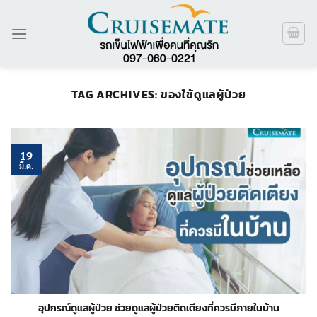
ข้าม
ไป
ยัง
เนื้อหา
TAG ARCHIVES:
ของใช้ดูแลผู้ป่วย
19
มี.ค.
อุปกรณ์ดูแลผู้ป่วย ช่วยดูแลผู้ป่วยติดเตียงที่ควรมีภายในบ้าน