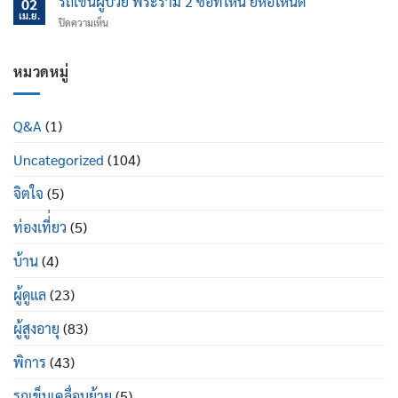
รถเข็นผู้ป่วย พระราม 2 ซื้อที่ไหน ยี่ห้อไหนดี
นอน
02
ไหน
ป้องกัน
เม.ย.
ปรับ
บน
ปิดความเห็น
ข้อ
นอน
รถ
เข่า
ได้
เข็น
เสื่อม
ดี
ผู้
หมวดหมู่
ใน
อย่างไร
ป่วย
ผู้
พระราม
สูง
2
อายุ
Q&A
(1)
ซื้อ
มี
ที่ไหน
อะไร
Uncategorized
(104)
ยี่ห้อ
บ้าง
ไหน
ดี
จิตใจ
(5)
ท่องเที่่ยว
(5)
บ้าน
(4)
ผู้ดูแล
(23)
ผู้สูงอายุ
(83)
พิการ
(43)
รถเข็นเคลื่อนย้าย
(5)