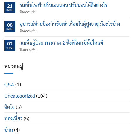
พรุน
รถเข็นไฟฟ้าปรับเอนนอน ปรับนอนได้ดีอย่างไร
21
ใน
เม.ย.
บน
ปิดความเห็น
ผู้
รถ
สูง
เข็น
อุปกรณ์ช่วยป้องกันข้อเข่าเสื่อมในผู้สูงอายุ มีอะไรบ้าง
อายุ
08
ไฟฟ้า
เม.ย.
อันตราย
บน
ปิดความเห็น
ปรับ
มาก
อุปกรณ์
เอน
แค่
ช่วย
รถเข็นผู้ป่วย พระราม 2 ซื้อที่ไหน ยี่ห้อไหนดี
นอน
02
ไหน
ป้องกัน
เม.ย.
ปรับ
บน
ปิดความเห็น
ข้อ
นอน
รถ
เข่า
ได้
เข็น
เสื่อม
ดี
ผู้
หมวดหมู่
ใน
อย่างไร
ป่วย
ผู้
พระราม
สูง
2
อายุ
Q&A
(1)
ซื้อ
มี
ที่ไหน
อะไร
Uncategorized
(104)
ยี่ห้อ
บ้าง
ไหน
ดี
จิตใจ
(5)
ท่องเที่่ยว
(5)
บ้าน
(4)