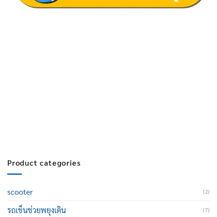
ฝ่ายขาย 1:
097-060-0221
ฝ่ายขาย 2:
080-081-0050
บริการหลังการขาย :
063-238-7858
สมัครงาน :
Click เพื่อกรอกข้อมูล
E-mail :
cruisemate-thailand@hotmail.com
Product categories
scooter
(2)
รถเข็นช่วยพยุงเดิน
(7)