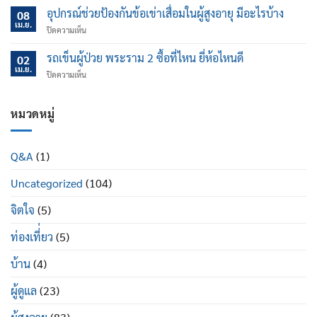
สูง
เข็น
อุปกรณ์ช่วยป้องกันข้อเข่าเสื่อมในผู้สูงอายุ มีอะไรบ้าง
อายุ
08
ไฟฟ้า
เม.ย.
อันตราย
บน
ปิดความเห็น
ปรับ
มาก
อุปกรณ์
เอน
แค่
ช่วย
รถเข็นผู้ป่วย พระราม 2 ซื้อที่ไหน ยี่ห้อไหนดี
นอน
02
ไหน
ป้องกัน
เม.ย.
ปรับ
บน
ปิดความเห็น
ข้อ
นอน
รถ
เข่า
ได้
เข็น
เสื่อม
ดี
ผู้
หมวดหมู่
ใน
อย่างไร
ป่วย
ผู้
พระราม
สูง
2
อายุ
Q&A
(1)
ซื้อ
มี
ที่ไหน
อะไร
Uncategorized
(104)
ยี่ห้อ
บ้าง
ไหน
ดี
จิตใจ
(5)
ท่องเที่่ยว
(5)
บ้าน
(4)
ผู้ดูแล
(23)