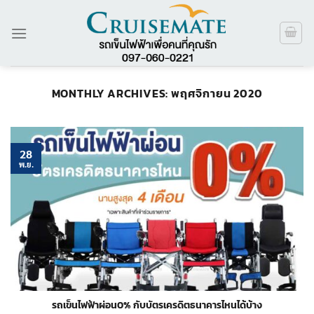
ข้าม
ไป
ยัง
เนื้อหา
MONTHLY ARCHIVES:
พฤศจิกายน 2020
28
พ.ย.
รถเข็นไฟฟ้าผ่อน0% กับบัตรเครดิตธนาคารไหนได้บ้าง