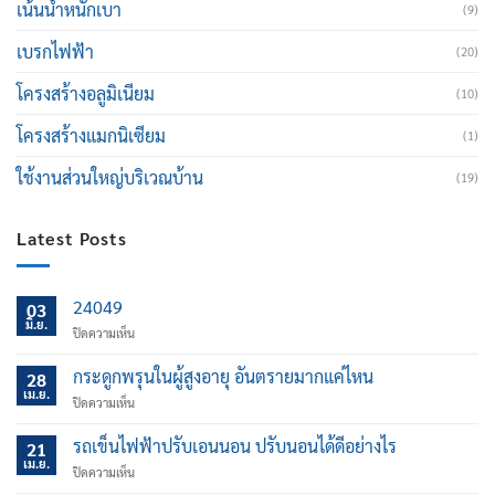
เน้นน้ำหนักเบา
(9)
เบรกไฟฟ้า
(20)
โครงสร้างอลูมิเนียม
(10)
โครงสร้างแมกนิเซียม
(1)
ใช้งานส่วนใหญ่บริเวณบ้าน
(19)
Latest Posts
24049
03
มิ.ย.
บน
ปิดความเห็น
กระดูกพรุนในผู้สูงอายุ อันตรายมากแค่ไหน
28
เม.ย.
บน
ปิดความเห็น
กระดูก
พรุน
รถเข็นไฟฟ้าปรับเอนนอน ปรับนอนได้ดีอย่างไร
21
ใน
เม.ย.
บน
ปิดความเห็น
ผู้
รถ