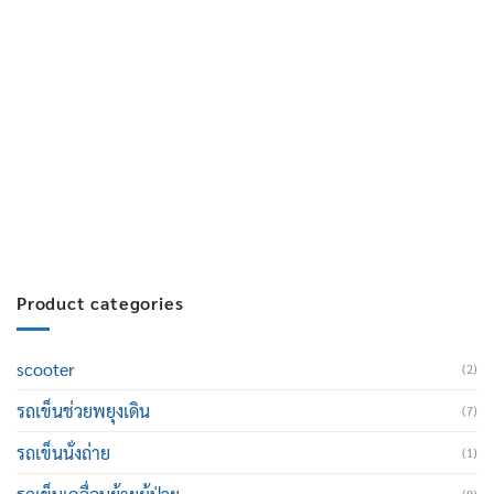
ฝ่ายขาย 2:
080-081-0050
บริการหลังการขาย :
063-238-7858
สมัครงาน :
Click เพื่อกรอกข้อมูล
E-mail :
cruisemate-thailand@hotmail.com
Product categories
scooter
(2)
รถเข็นช่วยพยุงเดิน
(7)
รถเข็นนั่งถ่าย
(1)