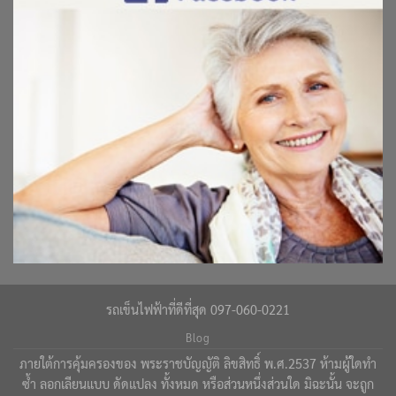
รถเข็นไฟฟ้าที่ดีที่สุด 097-060-0221
Blog
ภายใต้การคุ้มครองของ พระราชบัญญัติ ลิขสิทธิ์ พ.ศ.2537 ห้ามผู้ใดทำ
ซ้ำ ลอกเลียนแบบ ดัดแปลง ทั้งหมด หรือส่วนหนึ่งส่วนใด มิฉะนั้น จะถูก