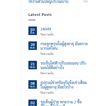
ใช้งานส่วนใหญ่บริเวณบ้าน
(19)
Latest Posts
24049
03
มิ.ย.
บน
ปิดความเห็น
กระดูกพรุนในผู้สูงอายุ อันตราย
28
เม.ย.
มากแค่ไหน
บน
ปิดความเห็น
กระดูก
พรุน
รถเข็นไฟฟ้าปรับเอนนอน ปรับ
21
ใน
เม.ย.
นอนได้ดีอย่างไร
ผู้
บน
ปิดความเห็น
สูง
รถ
อายุ
เข็น
อุปกรณ์ช่วยป้องกันข้อเข่าเสื่อม
อันตราย
08
ไฟฟ้า
มาก
เม.ย.
ในผู้สูงอายุ มีอะไรบ้าง
ปรับ
แค่
บน
ปิดความเห็น
เอน
ไหน
อุปกรณ์
นอน
ช่วย
รถเข็นผู้ป่วย พระราม 2 ซื้อ
ปรับ
02
ป้องกัน
นอน
เม.ย.