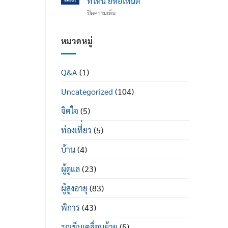
ที่ไหน ยี่ห้อไหนดี
ข้อ
ได้
บน
ปิดความเห็น
เข่า
ดี
รถ
เสื่อม
อย่างไร
เข็น
ใน
ผู้
หมวดหมู่
ผู้
ป่วย
สูง
พระราม
อายุ
2
มี
Q&A
(1)
ซื้อ
อะไร
ที่ไหน
บ้าง
Uncategorized
(104)
ยี่ห้อ
ไหน
ดี
จิตใจ
(5)
ท่องเที่่ยว
(5)
บ้าน
(4)
ผู้ดูแล
(23)
ผู้สูงอายุ
(83)
พิการ
(43)
รถเข็นเคลื่อนย้าย
(5)