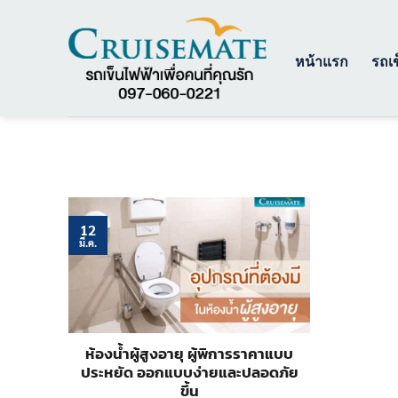
ข้าม
ไป
ยัง
หน้าแรก
รถเข
เนื้อหา
12
มี.ค.
ห้องน้ำผู้สูงอายุ ผู้พิการราคาแบบ
ประหยัด ออกแบบง่ายและปลอดภัย
ขึ้น