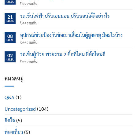
เม.ย.
บน
ปิดความเห็น
กระดูก
พรุน
รถเข็นไฟฟ้าปรับเอนนอน ปรับนอนได้ดีอย่างไร
21
ใน
เม.ย.
บน
ปิดความเห็น
ผู้
รถ
สูง
เข็น
อุปกรณ์ช่วยป้องกันข้อเข่าเสื่อมในผู้สูงอายุ มีอะไรบ้าง
อายุ
08
ไฟฟ้า
เม.ย.
อันตราย
บน
ปิดความเห็น
ปรับ
มาก
อุปกรณ์
เอน
แค่
ช่วย
รถเข็นผู้ป่วย พระราม 2 ซื้อที่ไหน ยี่ห้อไหนดี
นอน
02
ไหน
ป้องกัน
เม.ย.
ปรับ
บน
ปิดความเห็น
ข้อ
นอน
รถ
เข่า
ได้
เข็น
เสื่อม
ดี
ผู้
หมวดหมู่
ใน
อย่างไร
ป่วย
ผู้
พระราม
สูง
2
อายุ
Q&A
(1)
ซื้อ
มี
ที่ไหน
อะไร
Uncategorized
(104)
ยี่ห้อ
บ้าง
ไหน
ดี
จิตใจ
(5)
ท่องเที่่ยว
(5)