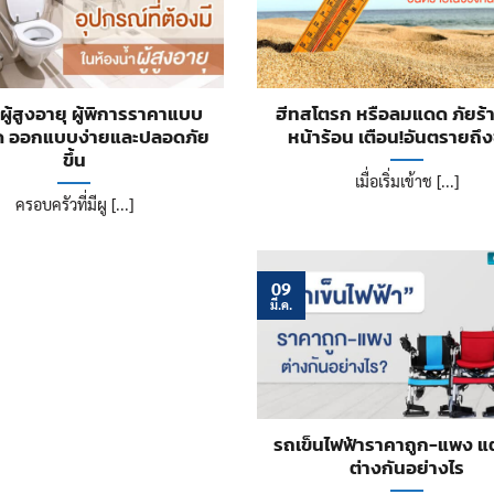
ผู้สูงอายุ ผู้พิการราคาแบบ
ฮีทสโตรก หรือลมแดด ภัยร้
ด ออกแบบง่ายและปลอดภัย
หน้าร้อน เตือน!อันตรายถึง
ขึ้น
เมื่อเริ่มเข้าช [...]
ครอบครัวที่มีผู [...]
09
มี.ค.
รถเข็นไฟฟ้าราคาถูก-แพง แต่
ต่างกันอย่างไร