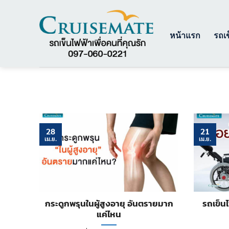
ข้าม
ไป
ยัง
หน้าแรก
รถเข
เนื้อหา
28
21
เม.ย.
เม.ย.
กระดูกพรุนในผู้สูงอายุ อันตรายมาก
รถเข็น
แค่ไหน