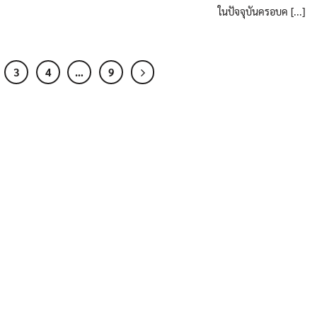
ในปัจจุบันครอบค [...]
3
4
…
9