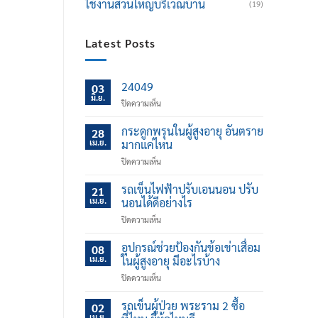
ใช้งานส่วนใหญ่บริเวณบ้าน
(19)
Latest Posts
24049
03
มิ.ย.
บน
ปิดความเห็น
กระดูกพรุนในผู้สูงอายุ อันตราย
28
เม.ย.
มากแค่ไหน
บน
ปิดความเห็น
กระดูก
พรุน
รถเข็นไฟฟ้าปรับเอนนอน ปรับ
21
ใน
เม.ย.
นอนได้ดีอย่างไร
ผู้
บน
ปิดความเห็น
สูง
รถ
อายุ
เข็น
อุปกรณ์ช่วยป้องกันข้อเข่าเสื่อม
อันตราย
08
ไฟฟ้า
มาก
เม.ย.
ในผู้สูงอายุ มีอะไรบ้าง
ปรับ
แค่
บน
ปิดความเห็น
เอน
ไหน
อุปกรณ์
นอน
ช่วย
รถเข็นผู้ป่วย พระราม 2 ซื้อ
ปรับ
02
ป้องกัน
นอน
เม.ย.