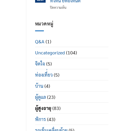
ที่ไหน ยี่ห้อไหนดี
ข้อ
ได้
บน
ปิดความเห็น
เข่า
ดี
รถ
เสื่อม
อย่างไร
เข็น
ใน
ผู้
หมวดหมู่
ผู้
ป่วย
สูง
พระราม
อายุ
2
มี
Q&A
(1)
ซื้อ
อะไร
ที่ไหน
บ้าง
Uncategorized
(104)
ยี่ห้อ
ไหน
ดี
จิตใจ
(5)
ท่องเที่่ยว
(5)
บ้าน
(4)
ผู้ดูแล
(23)
ผู้สูงอายุ
(83)
พิการ
(43)
รถเข็นเคลื่อนย้าย
(5)