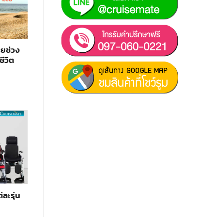
ายช่วง
ชีวิต
ฝ่ายขาย 1:
097-060-0221
ฝ่ายขาย 2:
080-081-0050
บริการหลังการขาย :
063-238-
7858
สมัครงาน :
Click เพื่อกรอกข้อมูล
ละรุ่น
E-mail :
cruisemate-