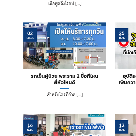
เมื่อพูดถึงโรคป [...]
02
25
เม.ย.
มี.ค.
รถเข็นผู้ป่วย พระราม 2 ซื้อที่ไหน
อุบัติ
ยี่ห้อไหนดี
เพิ่มคว
สำหรับใครที่กำล [...]
16
12
มี.ค.
มี.ค.