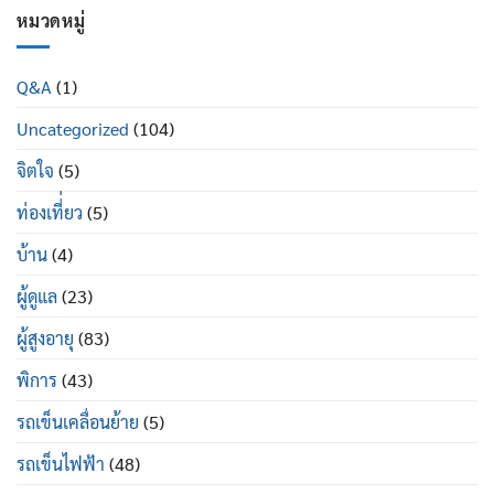
เสื่อม
ดี
ผู้
หมวดหมู่
ใน
อย่างไร
ป่วย
ผู้
พระราม
สูง
2
อายุ
Q&A
(1)
ซื้อ
มี
ที่ไหน
อะไร
Uncategorized
(104)
ยี่ห้อ
บ้าง
ไหน
ดี
จิตใจ
(5)
ท่องเที่่ยว
(5)
บ้าน
(4)
ผู้ดูแล
(23)
ผู้สูงอายุ
(83)
พิการ
(43)
รถเข็นเคลื่อนย้าย
(5)
รถเข็นไฟฟ้า
(48)