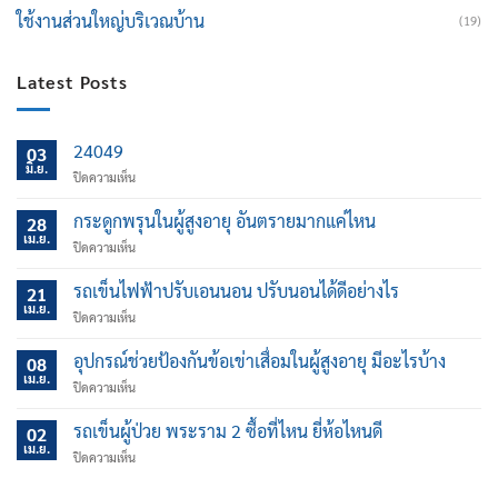
ใช้งานส่วนใหญ่บริเวณบ้าน
(19)
Latest Posts
24049
03
มิ.ย.
บน
ปิดความเห็น
กระดูกพรุนในผู้สูงอายุ อันตรายมากแค่ไหน
28
เม.ย.
บน
ปิดความเห็น
กระดูก
พรุน
รถเข็นไฟฟ้าปรับเอนนอน ปรับนอนได้ดีอย่างไร
21
ใน
เม.ย.
บน
ปิดความเห็น
ผู้
รถ
สูง
เข็น
อุปกรณ์ช่วยป้องกันข้อเข่าเสื่อมในผู้สูงอายุ มีอะไรบ้าง
อายุ
08
ไฟฟ้า
เม.ย.
อันตราย
บน
ปิดความเห็น
ปรับ
มาก
อุปกรณ์
เอน
แค่
ช่วย
รถเข็นผู้ป่วย พระราม 2 ซื้อที่ไหน ยี่ห้อไหนดี
นอน
02
ไหน
ป้องกัน
เม.ย.
ปรับ
บน
ปิดความเห็น
ข้อ
นอน
รถ
เข่า
ได้
เข็น