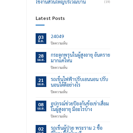
ใช้งานส่วนใหญ่บริเวณบ้าน
(19)
Latest Posts
24049
03
มิ.ย.
บน
ปิดความเห็น
กระดูกพรุนในผู้สูงอายุ อันตราย
28
เม.ย.
มากแค่ไหน
บน
ปิดความเห็น
กระดูก
พรุน
รถเข็นไฟฟ้าปรับเอนนอน ปรับ
21
ใน
เม.ย.
นอนได้ดีอย่างไร
ผู้
บน
ปิดความเห็น
สูง
รถ
อายุ
เข็น
อุปกรณ์ช่วยป้องกันข้อเข่าเสื่อม
อันตราย
08
ไฟฟ้า
มาก
เม.ย.
ในผู้สูงอายุ มีอะไรบ้าง
ปรับ
แค่
บน
ปิดความเห็น
เอน
ไหน
อุปกรณ์
นอน
ช่วย
รถเข็นผู้ป่วย พระราม 2 ซื้อ
ปรับ
02
ป้องกัน
นอน
เม.ย.