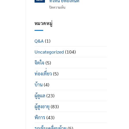
ที่ไหน ยี่ห้อไหนดี
ข้อ
ได้
บน
ปิดความเห็น
เข่า
ดี
รถ
เสื่อม
อย่างไร
เข็น
ใน
ผู้
หมวดหมู่
ผู้
ป่วย
สูง
พระราม
อายุ
2
มี
Q&A
(1)
ซื้อ
อะไร
ที่ไหน
บ้าง
Uncategorized
(104)
ยี่ห้อ
ไหน
ดี
จิตใจ
(5)
ท่องเที่่ยว
(5)
บ้าน
(4)
ผู้ดูแล
(23)
ผู้สูงอายุ
(83)
พิการ
(43)
รถเข็นเคลื่อนย้าย
(5)