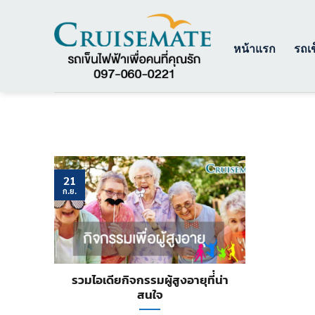
ข้าม
ไป
ยัง
หน้าแรก
รถเข
เนื้อหา
21
ก.ย.
รวมไอเดียกิจกรรมผู้สูงอายุที่่น่า
สนใจ