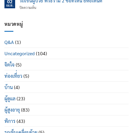
รถเข็นผู้ป่วย พระราม 2 ซื้อที่ไหน ยี่ห้อไหนดี
นอน
02
ไหน
ป้องกัน
เม.ย.
ปรับ
บน
ปิดความเห็น
ข้อ
นอน
รถ
เข่า
ได้
เข็น
เสื่อม
ดี
ผู้
หมวดหมู่
ใน
อย่างไร
ป่วย
ผู้
พระราม
สูง
2
อายุ
Q&A
(1)
ซื้อ
มี
ที่ไหน
อะไร
Uncategorized
(104)
ยี่ห้อ
บ้าง
ไหน
ดี
จิตใจ
(5)
ท่องเที่่ยว
(5)
บ้าน
(4)
ผู้ดูแล
(23)
ผู้สูงอายุ
(83)
พิการ
(43)
รถเข็นเคลื่อนย้าย
(5)