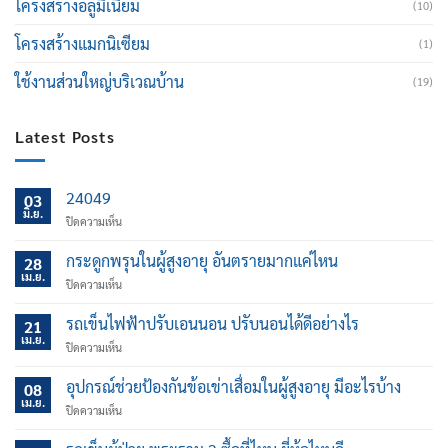
โครงสร้างอลูมิเนียม
(10)
โครงสร้างแมกนิเซียม
(1)
ใช้งานส่วนใหญ่บริเวณบ้าน
(19)
Latest Posts
24049
03
มิ.ย.
บน
ปิดความเห็น
กระดูกพรุนในผู้สูงอายุ อันตรายมากแค่ไหน
28
เม.ย.
บน
ปิดความเห็น
กระดูก
พรุน
รถเข็นไฟฟ้าปรับเอนนอน ปรับนอนได้ดีอย่างไร
21
ใน
เม.ย.
บน
ปิดความเห็น
ผู้
รถ
สูง
เข็น
อุปกรณ์ช่วยป้องกันข้อเข่าเสื่อมในผู้สูงอายุ มีอะไรบ้าง
อายุ
08
ไฟฟ้า
เม.ย.
อันตราย
บน
ปิดความเห็น
ปรับ
มาก
อุปกรณ์
เอน
แค่
ช่วย