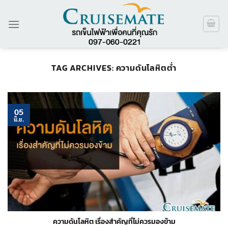
ข้าม
ไป
ยัง
เนื้อหา
TAG ARCHIVES:
ความดันโลหิตต่ำ
05
มิ.ย.
ความดันโลหิต เรื่องสำคัญที่ไม่ควรมองข้าม