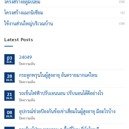
โครงสร้างอลูมิเนียม
(10)
โครงสร้างแมกนิเซียม
(1)
ใช้งานส่วนใหญ่บริเวณบ้าน
(19)
Latest Posts
24049
03
มิ.ย.
บน
ปิดความเห็น
กระดูกพรุนในผู้สูงอายุ อันตรายมากแค่ไหน
28
เม.ย.
บน
ปิดความเห็น
กระดูก
พรุน
รถเข็นไฟฟ้าปรับเอนนอน ปรับนอนได้ดีอย่างไร
21
ใน
เม.ย.
บน
ปิดความเห็น
ผู้
รถ
สูง
เข็น
อุปกรณ์ช่วยป้องกันข้อเข่าเสื่อมในผู้สูงอายุ มีอะไรบ้าง
อายุ
08
ไฟฟ้า
เม.ย.
อันตราย
บน
ปิดความเห็น
ปรับ
มาก
อุปกรณ์
เอน
แค่
ช่วย