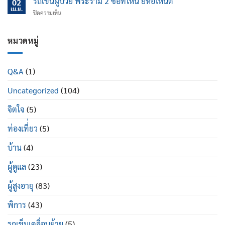
รถเข็นผู้ป่วย พระราม 2 ซื้อที่ไหน ยี่ห้อไหนดี
นอน
02
ไหน
ป้องกัน
เม.ย.
ปรับ
บน
ปิดความเห็น
ข้อ
นอน
รถ
เข่า
ได้
เข็น
เสื่อม
ดี
ผู้
หมวดหมู่
ใน
อย่างไร
ป่วย
ผู้
พระราม
สูง
2
อายุ
Q&A
(1)
ซื้อ
มี
ที่ไหน
อะไร
Uncategorized
(104)
ยี่ห้อ
บ้าง
ไหน
ดี
จิตใจ
(5)
ท่องเที่่ยว
(5)
บ้าน
(4)
ผู้ดูแล
(23)
ผู้สูงอายุ
(83)
พิการ
(43)
รถเข็นเคลื่อนย้าย
(5)