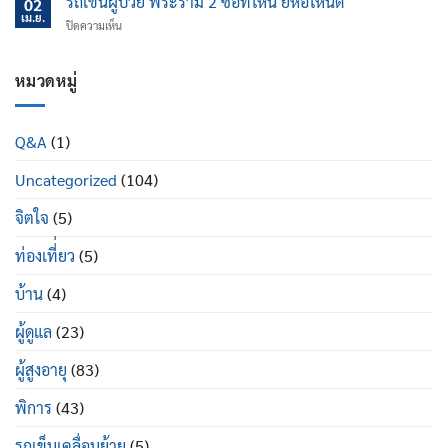
รถเข็นผู้ป่วย พระราม 2 ซื้อที่ไหน ยี่ห้อไหนดี
นอน
02
ไหน
ป้องกัน
เม.ย.
ปรับ
บน
ปิดความเห็น
ข้อ
นอน
รถ
เข่า
ได้
เข็น
เสื่อม
ดี
ผู้
หมวดหมู่
ใน
อย่างไร
ป่วย
ผู้
พระราม
สูง
2
อายุ
Q&A
(1)
ซื้อ
มี
ที่ไหน
อะไร
Uncategorized
(104)
ยี่ห้อ
บ้าง
ไหน
ดี
จิตใจ
(5)
ท่องเที่่ยว
(5)
บ้าน
(4)
ผู้ดูแล
(23)
ผู้สูงอายุ
(83)
พิการ
(43)
รถเข็นเคลื่อนย้าย
(5)