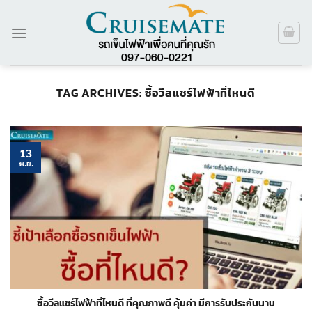
ข้าม
ไป
ยัง
เนื้อหา
TAG ARCHIVES:
ซื้อวีลแชร์ไฟฟ้าที่ไหนดี
13
พ.ย.
ซื้อวีลแชร์ไฟฟ้าที่ไหนดี ที่คุณภาพดี คุ้มค่า มีการรับประกันนาน