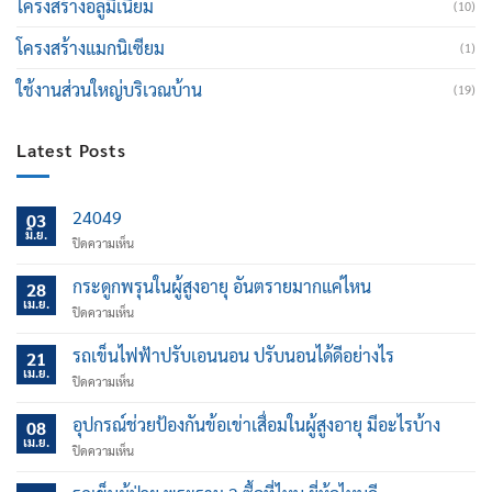
โครงสร้างอลูมิเนียม
(10)
โครงสร้างแมกนิเซียม
(1)
ใช้งานส่วนใหญ่บริเวณบ้าน
(19)
Latest Posts
24049
03
มิ.ย.
บน
ปิดความเห็น
กระดูกพรุนในผู้สูงอายุ อันตรายมากแค่ไหน
28
เม.ย.
บน
ปิดความเห็น
กระดูก
พรุน
รถเข็นไฟฟ้าปรับเอนนอน ปรับนอนได้ดีอย่างไร
21
ใน
เม.ย.
บน
ปิดความเห็น
ผู้
รถ
สูง
เข็น
อุปกรณ์ช่วยป้องกันข้อเข่าเสื่อมในผู้สูงอายุ มีอะไรบ้าง
อายุ
08
ไฟฟ้า
เม.ย.
อันตราย
บน
ปิดความเห็น
ปรับ
มาก
อุปกรณ์
เอน
แค่
ช่วย