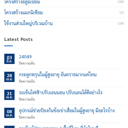
โครงสร้างอลูมิเนียม
(10)
โครงสร้างแมกนิเซียม
(1)
ใช้งานส่วนใหญ่บริเวณบ้าน
(19)
Latest Posts
24049
03
มิ.ย.
บน
ปิดความเห็น
กระดูกพรุนในผู้สูงอายุ อันตรายมากแค่ไหน
28
เม.ย.
บน
ปิดความเห็น
กระดูก
พรุน
รถเข็นไฟฟ้าปรับเอนนอน ปรับนอนได้ดีอย่างไร
21
ใน
เม.ย.
บน
ปิดความเห็น
ผู้
รถ
สูง
เข็น
อุปกรณ์ช่วยป้องกันข้อเข่าเสื่อมในผู้สูงอายุ มีอะไรบ้าง
อายุ
08
ไฟฟ้า
เม.ย.
อันตราย
บน
ปิดความเห็น
ปรับ
มาก
อุปกรณ์
เอน
แค่
ช่วย