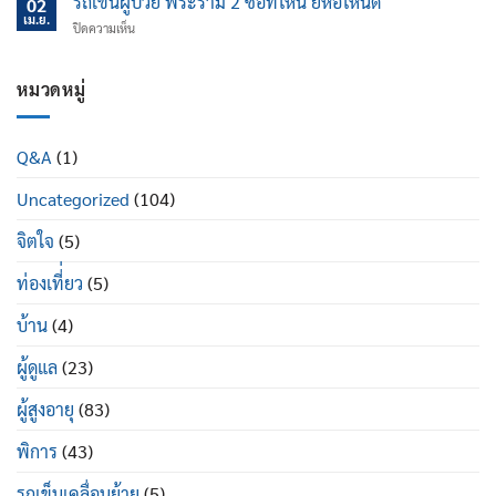
รถเข็นผู้ป่วย พระราม 2 ซื้อที่ไหน ยี่ห้อไหนดี
นอน
02
ไหน
ป้องกัน
เม.ย.
ปรับ
บน
ปิดความเห็น
ข้อ
นอน
รถ
เข่า
ได้
เข็น
เสื่อม
ดี
ผู้
หมวดหมู่
ใน
อย่างไร
ป่วย
ผู้
พระราม
สูง
2
อายุ
Q&A
(1)
ซื้อ
มี
ที่ไหน
อะไร
Uncategorized
(104)
ยี่ห้อ
บ้าง
ไหน
ดี
จิตใจ
(5)
ท่องเที่่ยว
(5)
บ้าน
(4)
ผู้ดูแล
(23)
ผู้สูงอายุ
(83)
พิการ
(43)
รถเข็นเคลื่อนย้าย
(5)