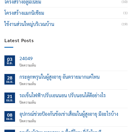
โครงสร้างอลูมิเนียม
(10)
โครงสร้างแมกนิเซียม
(1)
ใช้งานส่วนใหญ่บริเวณบ้าน
(19)
Latest Posts
24049
03
มิ.ย.
บน
ปิดความเห็น
กระดูกพรุนในผู้สูงอายุ อันตรายมากแค่ไหน
28
เม.ย.
บน
ปิดความเห็น
กระดูก
พรุน
รถเข็นไฟฟ้าปรับเอนนอน ปรับนอนได้ดีอย่างไร
21
ใน
เม.ย.
บน
ปิดความเห็น
ผู้
รถ
สูง
เข็น
อุปกรณ์ช่วยป้องกันข้อเข่าเสื่อมในผู้สูงอายุ มีอะไรบ้าง
อายุ
08
ไฟฟ้า
เม.ย.
อันตราย
บน
ปิดความเห็น
ปรับ
มาก
อุปกรณ์
เอน
แค่
ช่วย