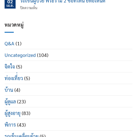
รถเข็นผู้ป่วย พระราม 2 ซื้อที่ไหน ยี่ห้อไหนดี
นอน
02
ไหน
ป้องกัน
เม.ย.
ปรับ
บน
ปิดความเห็น
ข้อ
นอน
รถ
เข่า
ได้
เข็น
เสื่อม
ดี
ผู้
หมวดหมู่
ใน
อย่างไร
ป่วย
ผู้
พระราม
สูง
2
อายุ
Q&A
(1)
ซื้อ
มี
ที่ไหน
อะไร
Uncategorized
(104)
ยี่ห้อ
บ้าง
ไหน
ดี
จิตใจ
(5)
ท่องเที่่ยว
(5)
บ้าน
(4)
ผู้ดูแล
(23)
ผู้สูงอายุ
(83)
พิการ
(43)
รถเข็นเคลื่อนย้าย
(5)