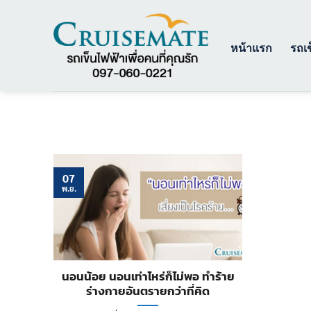
ข้าม
ไป
ยัง
หน้าแรก
รถเข
เนื้อหา
07
พ.ย.
นอนน้อย นอนเท่าไหร่ก็ไม่พอ ทำร้าย
ร่างกายอันตรายกว่าที่คิด