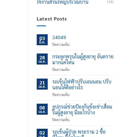
ใช้งานส่วนใหญ่บริเวณบ้าน
(19)
Latest Posts
24049
03
มิ.ย.
บน
ปิดความเห็น
กระดูกพรุนในผู้สูงอายุ อันตราย
28
เม.ย.
มากแค่ไหน
บน
ปิดความเห็น
กระดูก
พรุน
รถเข็นไฟฟ้าปรับเอนนอน ปรับ
21
ใน
เม.ย.
นอนได้ดีอย่างไร
ผู้
บน
ปิดความเห็น
สูง
รถ
อายุ
เข็น
อุปกรณ์ช่วยป้องกันข้อเข่าเสื่อม
อันตราย
08
ไฟฟ้า
มาก
เม.ย.
ในผู้สูงอายุ มีอะไรบ้าง
ปรับ
แค่
บน
ปิดความเห็น
เอน
ไหน
อุปกรณ์
นอน
ช่วย
รถเข็นผู้ป่วย พระราม 2 ซื้อ
ปรับ
02
ป้องกัน
นอน
เม.ย.