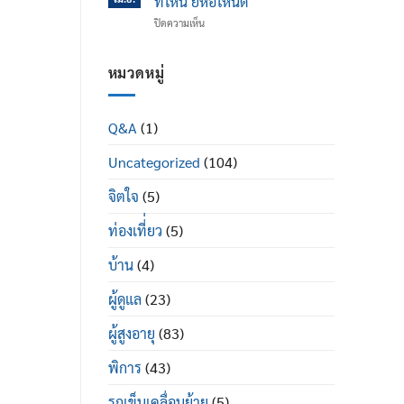
ที่ไหน ยี่ห้อไหนดี
ข้อ
ได้
บน
ปิดความเห็น
เข่า
ดี
รถ
เสื่อม
อย่างไร
เข็น
ใน
ผู้
หมวดหมู่
ผู้
ป่วย
สูง
พระราม
อายุ
2
มี
Q&A
(1)
ซื้อ
อะไร
ที่ไหน
บ้าง
Uncategorized
(104)
ยี่ห้อ
ไหน
ดี
จิตใจ
(5)
ท่องเที่่ยว
(5)
บ้าน
(4)
ผู้ดูแล
(23)
ผู้สูงอายุ
(83)
พิการ
(43)
รถเข็นเคลื่อนย้าย
(5)