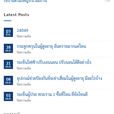
ใช้งานส่วนใหญ่บริเวณบ้าน
(19)
Latest Posts
24049
03
มิ.ย.
บน
ปิดความเห็น
กระดูกพรุนในผู้สูงอายุ อันตรายมากแค่ไหน
28
เม.ย.
บน
ปิดความเห็น
กระดูก
พรุน
รถเข็นไฟฟ้าปรับเอนนอน ปรับนอนได้ดีอย่างไร
21
ใน
เม.ย.
บน
ปิดความเห็น
ผู้
รถ
สูง
เข็น
อุปกรณ์ช่วยป้องกันข้อเข่าเสื่อมในผู้สูงอายุ มีอะไรบ้าง
อายุ
08
ไฟฟ้า
เม.ย.
อันตราย
บน
ปิดความเห็น
ปรับ
มาก
อุปกรณ์
เอน
แค่
ช่วย
รถเข็นผู้ป่วย พระราม 2 ซื้อที่ไหน ยี่ห้อไหนดี
นอน
02
ไหน
ป้องกัน
เม.ย.
ปรับ
บน
ปิดความเห็น
ข้อ
นอน
รถ
เข่า
ได้
เข็น
เสื่อม
ดี
ผู้