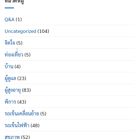
หมวดหมู่
ใน
อย่างไร
ป่วย
ผู้
พระราม
สูง
2
อายุ
Q&A
(1)
ซื้อ
มี
ที่ไหน
อะไร
Uncategorized
(104)
ยี่ห้อ
บ้าง
ไหน
ดี
จิตใจ
(5)
ท่องเที่่ยว
(5)
บ้าน
(4)
ผู้ดูแล
(23)
ผู้สูงอายุ
(83)
พิการ
(43)
รถเข็นเคลื่อนย้าย
(5)
รถเข็นไฟฟ้า
(48)
สุขภาพ
(52)