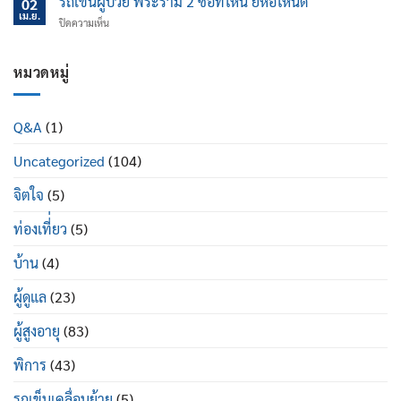
รถเข็นผู้ป่วย พระราม 2 ซื้อที่ไหน ยี่ห้อไหนดี
นอน
02
ไหน
ป้องกัน
เม.ย.
ปรับ
บน
ปิดความเห็น
ข้อ
นอน
รถ
เข่า
ได้
เข็น
เสื่อม
ดี
ผู้
หมวดหมู่
ใน
อย่างไร
ป่วย
ผู้
พระราม
สูง
2
อายุ
Q&A
(1)
ซื้อ
มี
ที่ไหน
อะไร
Uncategorized
(104)
ยี่ห้อ
บ้าง
ไหน
ดี
จิตใจ
(5)
ท่องเที่่ยว
(5)
บ้าน
(4)
ผู้ดูแล
(23)
ผู้สูงอายุ
(83)
พิการ
(43)
รถเข็นเคลื่อนย้าย
(5)