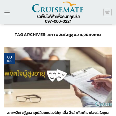
ข้าม
ไป
ยัง
เนื้อหา
TAG ARCHIVES:
สภาพจิตใจผู้สูงอายุวิธีสังเกต
03
ก.ค.
สภาพจิตใจผู้สูงอายุเปลี่ยนแปลงได้ทุกเมื่อ สิ่งสำคัญที่เราต้องใส่ใจดูแล