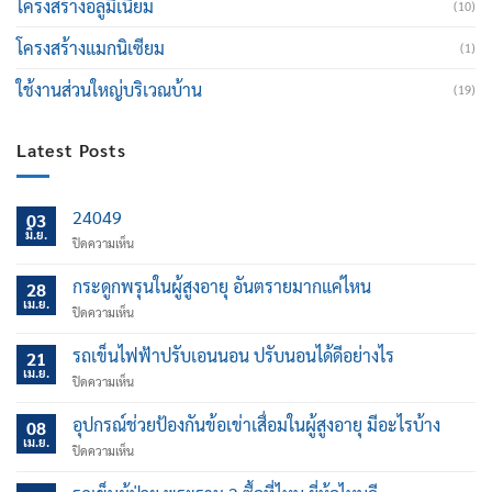
โครงสร้างอลูมิเนียม
(10)
โครงสร้างแมกนิเซียม
(1)
ใช้งานส่วนใหญ่บริเวณบ้าน
(19)
Latest Posts
24049
03
มิ.ย.
บน
ปิดความเห็น
กระดูกพรุนในผู้สูงอายุ อันตรายมากแค่ไหน
28
เม.ย.
บน
ปิดความเห็น
กระดูก
พรุน
รถเข็นไฟฟ้าปรับเอนนอน ปรับนอนได้ดีอย่างไร
21
ใน
เม.ย.
บน
ปิดความเห็น
ผู้
รถ
สูง
เข็น
อุปกรณ์ช่วยป้องกันข้อเข่าเสื่อมในผู้สูงอายุ มีอะไรบ้าง
อายุ
08
ไฟฟ้า
เม.ย.
อันตราย
บน
ปิดความเห็น
ปรับ
มาก
อุปกรณ์
เอน
แค่
ช่วย