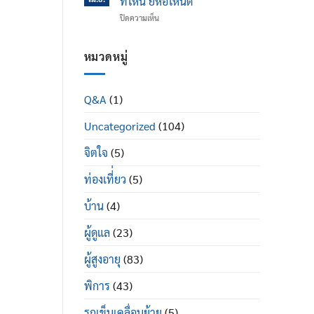
ที่ไหน ยี่ห้อไหนดี
ข้อ
ได้
บน
ปิดความเห็น
เข่า
ดี
รถ
เสื่อม
อย่างไร
เข็น
ใน
ผู้
หมวดหมู่
ผู้
ป่วย
สูง
พระราม
อายุ
2
มี
Q&A
(1)
ซื้อ
อะไร
ที่ไหน
บ้าง
Uncategorized
(104)
ยี่ห้อ
ไหน
ดี
จิตใจ
(5)
ท่องเที่่ยว
(5)
บ้าน
(4)
ผู้ดูแล
(23)
ผู้สูงอายุ
(83)
พิการ
(43)
รถเข็นเคลื่อนย้าย
(5)