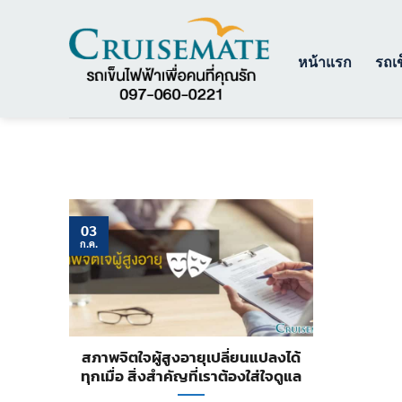
ข้าม
ไป
ยัง
หน้าแรก
รถเข
เนื้อหา
03
ก.ค.
สภาพจิตใจผู้สูงอายุเปลี่ยนแปลงได้
ทุกเมื่อ สิ่งสำคัญที่เราต้องใส่ใจดูแล