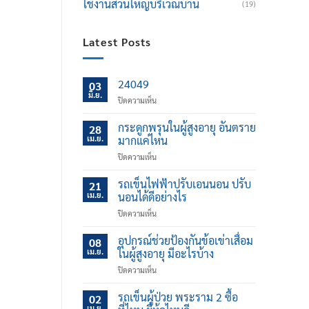
ใช้งานส่วนใหญ่บริเวณบ้าน
(19)
Latest Posts
24049
03
มิ.ย.
บน
ปิดความเห็น
กระดูกพรุนในผู้สูงอายุ อันตราย
28
เม.ย.
มากแค่ไหน
บน
ปิดความเห็น
กระดูก
พรุน
รถเข็นไฟฟ้าปรับเอนนอน ปรับ
21
ใน
เม.ย.
นอนได้ดีอย่างไร
ผู้
บน
ปิดความเห็น
สูง
รถ
อายุ
เข็น
อุปกรณ์ช่วยป้องกันข้อเข่าเสื่อม
อันตราย
08
ไฟฟ้า
มาก
เม.ย.
ในผู้สูงอายุ มีอะไรบ้าง
ปรับ
แค่
บน
ปิดความเห็น
เอน
ไหน
อุปกรณ์
นอน
ช่วย
รถเข็นผู้ป่วย พระราม 2 ซื้อ
ปรับ
02
ป้องกัน
นอน
เม.ย.