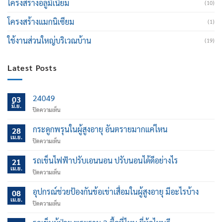
โครงสร้างอลูมิเนียม
(10)
โครงสร้างแมกนิเซียม
(1)
ใช้งานส่วนใหญ่บริเวณบ้าน
(19)
Latest Posts
24049
03
มิ.ย.
บน
ปิดความเห็น
กระดูกพรุนในผู้สูงอายุ อันตรายมากแค่ไหน
28
เม.ย.
บน
ปิดความเห็น
กระดูก
พรุน
รถเข็นไฟฟ้าปรับเอนนอน ปรับนอนได้ดีอย่างไร
21
ใน
เม.ย.
บน
ปิดความเห็น
ผู้
รถ
สูง
เข็น
อุปกรณ์ช่วยป้องกันข้อเข่าเสื่อมในผู้สูงอายุ มีอะไรบ้าง
อายุ
08
ไฟฟ้า
เม.ย.
อันตราย
บน
ปิดความเห็น
ปรับ
มาก
อุปกรณ์
เอน
แค่
ช่วย