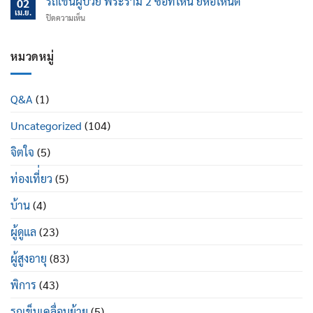
รถเข็นผู้ป่วย พระราม 2 ซื้อที่ไหน ยี่ห้อไหนดี
นอน
02
ไหน
ป้องกัน
เม.ย.
ปรับ
บน
ปิดความเห็น
ข้อ
นอน
รถ
เข่า
ได้
เข็น
เสื่อม
ดี
ผู้
หมวดหมู่
ใน
อย่างไร
ป่วย
ผู้
พระราม
สูง
2
อายุ
Q&A
(1)
ซื้อ
มี
ที่ไหน
อะไร
Uncategorized
(104)
ยี่ห้อ
บ้าง
ไหน
ดี
จิตใจ
(5)
ท่องเที่่ยว
(5)
บ้าน
(4)
ผู้ดูแล
(23)
ผู้สูงอายุ
(83)
พิการ
(43)
รถเข็นเคลื่อนย้าย
(5)