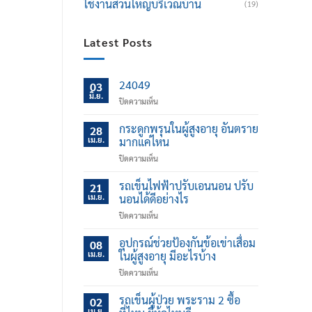
ใช้งานส่วนใหญ่บริเวณบ้าน
(19)
Latest Posts
24049
03
มิ.ย.
บน
ปิดความเห็น
กระดูกพรุนในผู้สูงอายุ อันตราย
28
เม.ย.
มากแค่ไหน
บน
ปิดความเห็น
กระดูก
พรุน
รถเข็นไฟฟ้าปรับเอนนอน ปรับ
21
ใน
เม.ย.
นอนได้ดีอย่างไร
ผู้
บน
ปิดความเห็น
สูง
รถ
อายุ
เข็น
อุปกรณ์ช่วยป้องกันข้อเข่าเสื่อม
อันตราย
08
ไฟฟ้า
มาก
เม.ย.
ในผู้สูงอายุ มีอะไรบ้าง
ปรับ
แค่
บน
ปิดความเห็น
เอน
ไหน
อุปกรณ์
นอน
ช่วย
รถเข็นผู้ป่วย พระราม 2 ซื้อ
ปรับ
02
ป้องกัน
นอน
เม.ย.