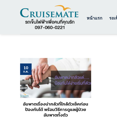
ข้าม
ไป
ยัง
หน้าแรก
รถเข
เนื้อหา
10
ก.ค.
อัมพาตเรื่องน่ากลัวที่ใกล้ตัวเช็คก่อน
ป้องกันได้ พร้อมวิธีการดูแลผู้ป่วย
อัมพาตทั้งตัว