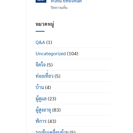
ที่ไหน ยี่ห้อไหนดี
ข้อ
ได้
บน
ปิดความเห็น
เข่า
ดี
รถ
เสื่อม
อย่างไร
เข็น
ใน
ผู้
หมวดหมู่
ผู้
ป่วย
สูง
พระราม
อายุ
2
มี
Q&A
(1)
ซื้อ
อะไร
ที่ไหน
บ้าง
Uncategorized
(104)
ยี่ห้อ
ไหน
ดี
จิตใจ
(5)
ท่องเที่่ยว
(5)
บ้าน
(4)
ผู้ดูแล
(23)
ผู้สูงอายุ
(83)
พิการ
(43)
รถเข็นเคลื่อนย้าย
(5)