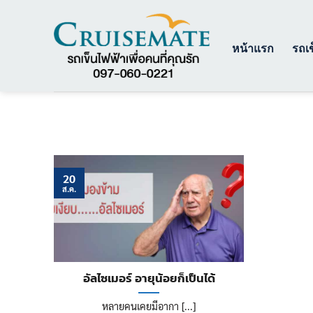
ข้าม
ไป
ยัง
หน้าแรก
รถเข
เนื้อหา
20
ส.ค.
อัลไซเมอร์ อายุน้อยก็เป็นได้
หลายคนเคยมีอากา [...]