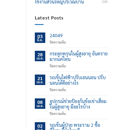
ใช้งานส่วนใหญ่บริเวณบ้าน
(19)
Latest Posts
24049
03
มิ.ย.
บน
ปิดความเห็น
กระดูกพรุนในผู้สูงอายุ อันตราย
28
เม.ย.
มากแค่ไหน
บน
ปิดความเห็น
กระดูก
พรุน
รถเข็นไฟฟ้าปรับเอนนอน ปรับ
21
ใน
เม.ย.
นอนได้ดีอย่างไร
ผู้
บน
ปิดความเห็น
สูง
รถ
อายุ
เข็น
อุปกรณ์ช่วยป้องกันข้อเข่าเสื่อม
อันตราย
08
ไฟฟ้า
มาก
เม.ย.
ในผู้สูงอายุ มีอะไรบ้าง
ปรับ
แค่
บน
ปิดความเห็น
เอน
ไหน
อุปกรณ์
นอน
ช่วย
รถเข็นผู้ป่วย พระราม 2 ซื้อ
ปรับ
02
ป้องกัน
นอน
เม.ย.