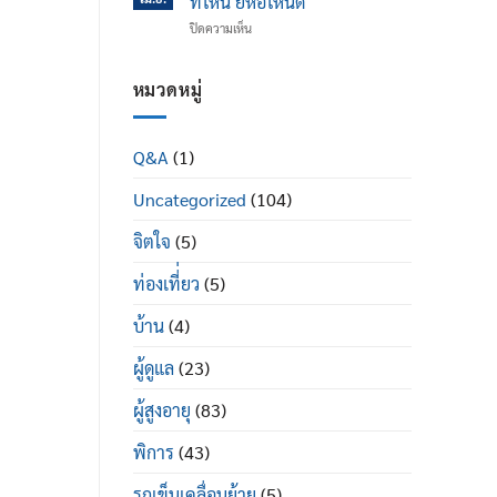
ที่ไหน ยี่ห้อไหนดี
ข้อ
ได้
บน
ปิดความเห็น
เข่า
ดี
รถ
เสื่อม
อย่างไร
เข็น
ใน
ผู้
หมวดหมู่
ผู้
ป่วย
สูง
พระราม
อายุ
2
มี
Q&A
(1)
ซื้อ
อะไร
ที่ไหน
บ้าง
Uncategorized
(104)
ยี่ห้อ
ไหน
ดี
จิตใจ
(5)
ท่องเที่่ยว
(5)
บ้าน
(4)
ผู้ดูแล
(23)
ผู้สูงอายุ
(83)
พิการ
(43)
รถเข็นเคลื่อนย้าย
(5)