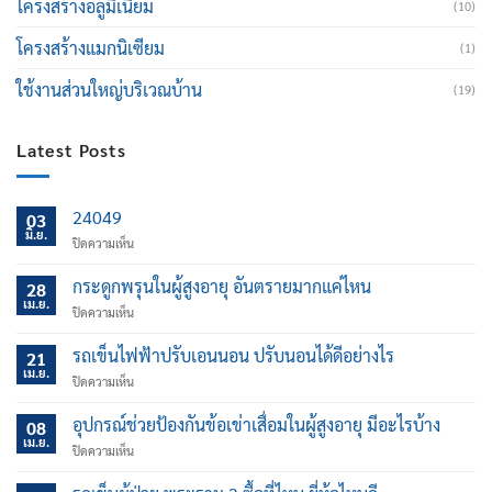
โครงสร้างอลูมิเนียม
(10)
โครงสร้างแมกนิเซียม
(1)
ใช้งานส่วนใหญ่บริเวณบ้าน
(19)
Latest Posts
24049
03
มิ.ย.
บน
ปิดความเห็น
กระดูกพรุนในผู้สูงอายุ อันตรายมากแค่ไหน
28
เม.ย.
บน
ปิดความเห็น
กระดูก
พรุน
รถเข็นไฟฟ้าปรับเอนนอน ปรับนอนได้ดีอย่างไร
21
ใน
เม.ย.
บน
ปิดความเห็น
ผู้
รถ
สูง
เข็น
อุปกรณ์ช่วยป้องกันข้อเข่าเสื่อมในผู้สูงอายุ มีอะไรบ้าง
อายุ
08
ไฟฟ้า
เม.ย.
อันตราย
บน
ปิดความเห็น
ปรับ
มาก
อุปกรณ์
เอน
แค่
ช่วย