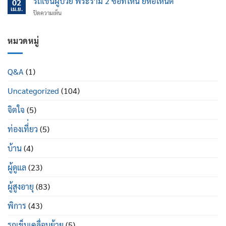
รถเข็นผู้ป่วย พระราม 2 ซื้อที่ไหน ยี่ห้อไหนดี
นอน
02
ไหน
ป้องกัน
เม.ย.
ปรับ
บน
ปิดความเห็น
ข้อ
นอน
รถ
เข่า
ได้
เข็น
เสื่อม
ดี
ผู้
หมวดหมู่
ใน
อย่างไร
ป่วย
ผู้
พระราม
สูง
2
อายุ
Q&A
(1)
ซื้อ
มี
ที่ไหน
อะไร
Uncategorized
(104)
ยี่ห้อ
บ้าง
ไหน
ดี
จิตใจ
(5)
ท่องเที่่ยว
(5)
บ้าน
(4)
ผู้ดูแล
(23)
ผู้สูงอายุ
(83)
พิการ
(43)
รถเข็นเคลื่อนย้าย
(5)