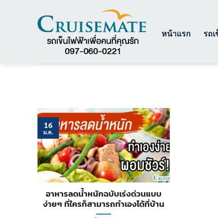
ข้าม
ไป
ยัง
หน้าแรก
รถเข
เนื้อหา
16
ม.ค.
อาหารลดน้ำหนักฉบับเร่งด่วนแบบ
ง่ายๆ ที่ใครก็สามารถทำเองได้ที่บ้าน