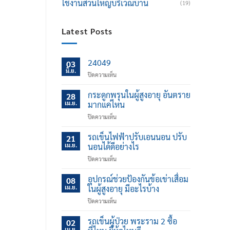
ใช้งานส่วนใหญ่บริเวณบ้าน
(19)
Latest Posts
24049
03
มิ.ย.
บน
ปิดความเห็น
กระดูกพรุนในผู้สูงอายุ อันตราย
28
เม.ย.
มากแค่ไหน
บน
ปิดความเห็น
กระดูก
พรุน
รถเข็นไฟฟ้าปรับเอนนอน ปรับ
21
ใน
เม.ย.
นอนได้ดีอย่างไร
ผู้
บน
ปิดความเห็น
สูง
รถ
อายุ
เข็น
อุปกรณ์ช่วยป้องกันข้อเข่าเสื่อม
อันตราย
08
ไฟฟ้า
มาก
เม.ย.
ในผู้สูงอายุ มีอะไรบ้าง
ปรับ
แค่
บน
ปิดความเห็น
เอน
ไหน
อุปกรณ์
นอน
ช่วย
รถเข็นผู้ป่วย พระราม 2 ซื้อ
ปรับ
02
ป้องกัน
นอน
เม.ย.