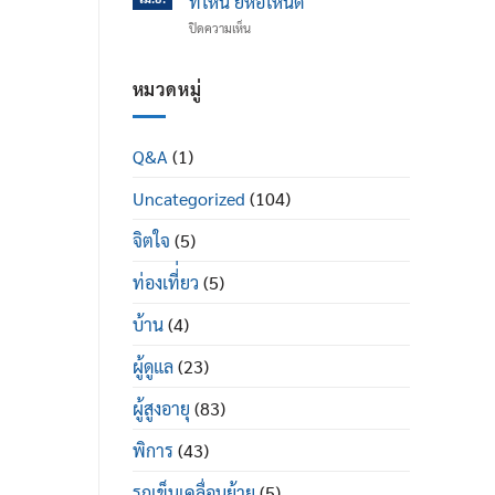
ที่ไหน ยี่ห้อไหนดี
ข้อ
ได้
บน
ปิดความเห็น
เข่า
ดี
รถ
เสื่อม
อย่างไร
เข็น
ใน
ผู้
หมวดหมู่
ผู้
ป่วย
สูง
พระราม
อายุ
2
มี
Q&A
(1)
ซื้อ
อะไร
ที่ไหน
บ้าง
Uncategorized
(104)
ยี่ห้อ
ไหน
ดี
จิตใจ
(5)
ท่องเที่่ยว
(5)
บ้าน
(4)
ผู้ดูแล
(23)
ผู้สูงอายุ
(83)
พิการ
(43)
รถเข็นเคลื่อนย้าย
(5)