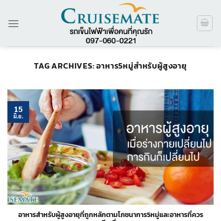
ข้าม
ไป
ยัง
เนื้อหา
TAG ARCHIVES:
อาหาร5หมู่สำหรับผู้สูงอายุ
15
มิ.ย.
อาหารสำหรับผู้สูงอายุที่ถูกหลักตามโภชนาการ5หมู่และอาหารที่ควร