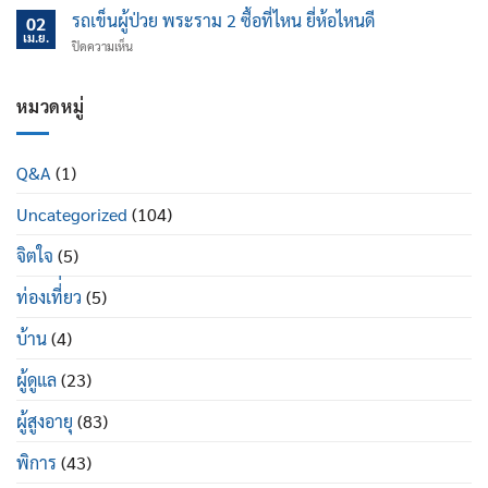
เอน
แค่
ช่วย
รถเข็นผู้ป่วย พระราม 2 ซื้อที่ไหน ยี่ห้อไหนดี
นอน
02
ไหน
ป้องกัน
เม.ย.
ปรับ
บน
ปิดความเห็น
ข้อ
นอน
รถ
เข่า
ได้
เข็น
เสื่อม
ดี
ผู้
หมวดหมู่
ใน
อย่างไร
ป่วย
ผู้
พระราม
สูง
2
อายุ
Q&A
(1)
ซื้อ
มี
ที่ไหน
อะไร
Uncategorized
(104)
ยี่ห้อ
บ้าง
ไหน
ดี
จิตใจ
(5)
ท่องเที่่ยว
(5)
บ้าน
(4)
ผู้ดูแล
(23)
ผู้สูงอายุ
(83)
พิการ
(43)