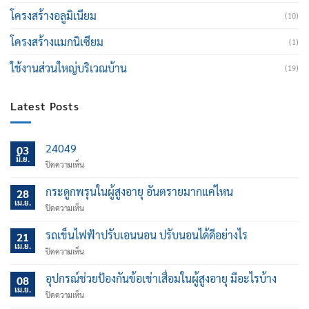
โครงสร้างอลูมิเนียม
(10)
โครงสร้างแมกนิเซียม
(1)
ใช้งานส่วนใหญ่บริเวณบ้าน
(19)
Latest Posts
24049
03
มิ.ย.
บน
ปิดความเห็น
กระดูกพรุนในผู้สูงอายุ อันตรายมากแค่ไหน
28
เม.ย.
บน
ปิดความเห็น
กระดูก
พรุน
รถเข็นไฟฟ้าปรับเอนนอน ปรับนอนได้ดีอย่างไร
21
ใน
เม.ย.
บน
ปิดความเห็น
ผู้
รถ
สูง
เข็น
อุปกรณ์ช่วยป้องกันข้อเข่าเสื่อมในผู้สูงอายุ มีอะไรบ้าง
อายุ
08
ไฟฟ้า
เม.ย.
อันตราย
บน
ปิดความเห็น
ปรับ
มาก
อุปกรณ์