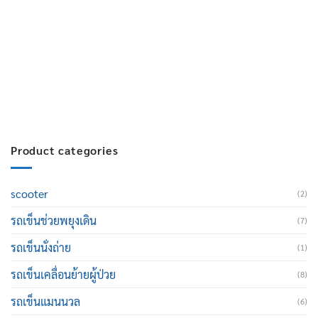
บริการหลังการขาย :
063-238-7858
สมัครงาน :
Click เพื่อกรอกข้อมูล
E-mail :
cruisemate-thailand@hotmail.com
Product categories
scooter
(2)
รถเข็นช่วยพยุงเดิน
(7)
รถเข็นนั่งถ่าย
(1)
รถเข็นเคลื่อนย้ายผู้ป่วย
(8)
รถเข็นแมนนวล
(6)