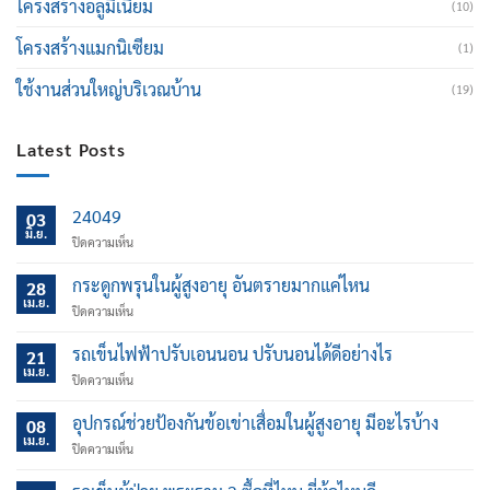
โครงสร้างอลูมิเนียม
(10)
โครงสร้างแมกนิเซียม
(1)
ใช้งานส่วนใหญ่บริเวณบ้าน
(19)
Latest Posts
24049
03
มิ.ย.
บน
ปิดความเห็น
กระดูกพรุนในผู้สูงอายุ อันตรายมากแค่ไหน
28
เม.ย.
บน
ปิดความเห็น
กระดูก
พรุน
รถเข็นไฟฟ้าปรับเอนนอน ปรับนอนได้ดีอย่างไร
21
ใน
เม.ย.
บน
ปิดความเห็น
ผู้
รถ
สูง
เข็น
อุปกรณ์ช่วยป้องกันข้อเข่าเสื่อมในผู้สูงอายุ มีอะไรบ้าง
อายุ
08
ไฟฟ้า
เม.ย.
อันตราย
บน
ปิดความเห็น
ปรับ
มาก
อุปกรณ์
เอน
แค่
ช่วย