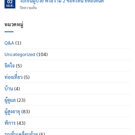
รถเข็นผู้ป่วย พระราม 2 ซื้อที่ไหน ยี่ห้อไหนดี
นอน
02
ไหน
ป้องกัน
เม.ย.
ปรับ
บน
ปิดความเห็น
ข้อ
นอน
รถ
เข่า
ได้
เข็น
เสื่อม
ดี
ผู้
หมวดหมู่
ใน
อย่างไร
ป่วย
ผู้
พระราม
สูง
2
อายุ
Q&A
(1)
ซื้อ
มี
ที่ไหน
อะไร
Uncategorized
(104)
ยี่ห้อ
บ้าง
ไหน
ดี
จิตใจ
(5)
ท่องเที่่ยว
(5)
บ้าน
(4)
ผู้ดูแล
(23)
ผู้สูงอายุ
(83)
พิการ
(43)
รถเข็นเคลื่อนย้าย
(5)