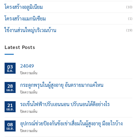
โครงสร้างอลูมิเนียม
(10)
โครงสร้างแมกนิเซียม
(1)
ใช้งานส่วนใหญ่บริเวณบ้าน
(19)
Latest Posts
24049
03
มิ.ย.
บน
ปิดความเห็น
กระดูกพรุนในผู้สูงอายุ อันตรายมากแค่ไหน
28
เม.ย.
บน
ปิดความเห็น
กระดูก
พรุน
รถเข็นไฟฟ้าปรับเอนนอน ปรับนอนได้ดีอย่างไร
21
ใน
เม.ย.
บน
ปิดความเห็น
ผู้
รถ
สูง
เข็น
อุปกรณ์ช่วยป้องกันข้อเข่าเสื่อมในผู้สูงอายุ มีอะไรบ้าง
อายุ
08
ไฟฟ้า
เม.ย.
อันตราย
บน
ปิดความเห็น
ปรับ
มาก
อุปกรณ์