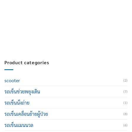
บริการหลังการขาย :
063-238-7858
สมัครงาน :
Click เพื่อกรอกข้อมูล
E-mail :
cruisemate-thailand@hotmail.com
Product categories
scooter
(2)
รถเข็นช่วยพยุงเดิน
(7)
รถเข็นนั่งถ่าย
(1)
รถเข็นเคลื่อนย้ายผู้ป่วย
(8)
รถเข็นแมนนวล
(6)