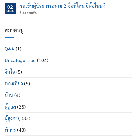
เอน
แค่
ช่วย
รถเข็นผู้ป่วย พระราม 2 ซื้อที่ไหน ยี่ห้อไหนดี
นอน
02
ไหน
ป้องกัน
เม.ย.
ปรับ
บน
ปิดความเห็น
ข้อ
นอน
รถ
เข่า
ได้
เข็น
เสื่อม
ดี
ผู้
หมวดหมู่
ใน
อย่างไร
ป่วย
ผู้
พระราม
สูง
2
อายุ
Q&A
(1)
ซื้อ
มี
ที่ไหน
อะไร
Uncategorized
(104)
ยี่ห้อ
บ้าง
ไหน
ดี
จิตใจ
(5)
ท่องเที่่ยว
(5)
บ้าน
(4)
ผู้ดูแล
(23)
ผู้สูงอายุ
(83)
พิการ
(43)