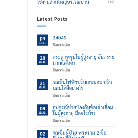
ใช้งานส่วนใหญ่บริเวณบ้าน
(19)
Latest Posts
24049
03
มิ.ย.
บน
ปิดความเห็น
กระดูกพรุนในผู้สูงอายุ อันตราย
28
เม.ย.
มากแค่ไหน
บน
ปิดความเห็น
กระดูก
พรุน
รถเข็นไฟฟ้าปรับเอนนอน ปรับ
21
ใน
เม.ย.
นอนได้ดีอย่างไร
ผู้
บน
ปิดความเห็น
สูง
รถ
อายุ
เข็น
อุปกรณ์ช่วยป้องกันข้อเข่าเสื่อม
อันตราย
08
ไฟฟ้า
มาก
เม.ย.
ในผู้สูงอายุ มีอะไรบ้าง
ปรับ
แค่
บน
ปิดความเห็น
เอน
ไหน
อุปกรณ์
นอน
ช่วย
รถเข็นผู้ป่วย พระราม 2 ซื้อ
ปรับ
02
ป้องกัน
นอน
เม.ย.