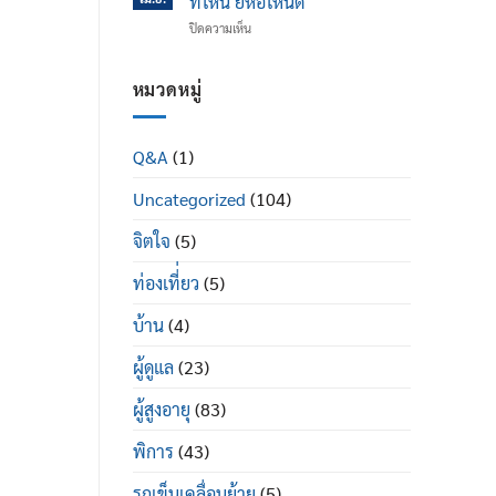
ที่ไหน ยี่ห้อไหนดี
ข้อ
ได้
บน
ปิดความเห็น
เข่า
ดี
รถ
เสื่อม
อย่างไร
เข็น
ใน
ผู้
หมวดหมู่
ผู้
ป่วย
สูง
พระราม
อายุ
2
มี
Q&A
(1)
ซื้อ
อะไร
ที่ไหน
บ้าง
Uncategorized
(104)
ยี่ห้อ
ไหน
ดี
จิตใจ
(5)
ท่องเที่่ยว
(5)
บ้าน
(4)
ผู้ดูแล
(23)
ผู้สูงอายุ
(83)
พิการ
(43)
รถเข็นเคลื่อนย้าย
(5)