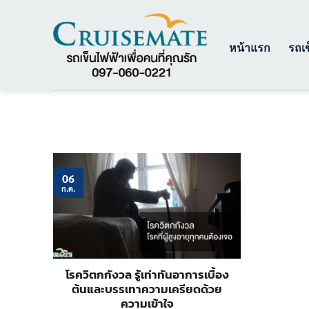
ข้าม
ไป
ยัง
หน้าแรก
รถเข
เนื้อหา
06
ก.ค.
โรควิตกกังวล รู้เท่าทันอาการเบื้อง
ต้นและบรรเทาความเครียดด้วย
ความเข้าใจ