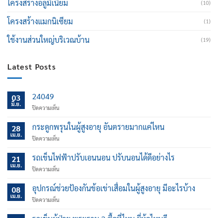
โครงสร้างอลูมิเนียม
(10)
โครงสร้างแมกนิเซียม
(1)
ใช้งานส่วนใหญ่บริเวณบ้าน
(19)
Latest Posts
24049
03
มิ.ย.
บน
ปิดความเห็น
กระดูกพรุนในผู้สูงอายุ อันตรายมากแค่ไหน
28
เม.ย.
บน
ปิดความเห็น
กระดูก
พรุน
รถเข็นไฟฟ้าปรับเอนนอน ปรับนอนได้ดีอย่างไร
21
ใน
เม.ย.
บน
ปิดความเห็น
ผู้
รถ
สูง
เข็น
อุปกรณ์ช่วยป้องกันข้อเข่าเสื่อมในผู้สูงอายุ มีอะไรบ้าง
อายุ
08
ไฟฟ้า
เม.ย.
อันตราย
บน
ปิดความเห็น
ปรับ
มาก
อุปกรณ์
เอน
แค่
ช่วย