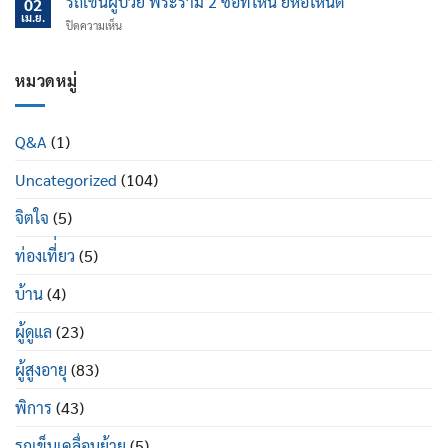
รถเข็นผู้ป่วย พระราม 2 ซื้อที่ไหน ยี่ห้อไหนดี
นอน
02
ไหน
ป้องกัน
เม.ย.
ปรับ
บน
ปิดความเห็น
ข้อ
นอน
รถ
เข่า
ได้
เข็น
เสื่อม
ดี
ผู้
หมวดหมู่
ใน
อย่างไร
ป่วย
ผู้
พระราม
สูง
2
อายุ
Q&A
(1)
ซื้อ
มี
ที่ไหน
อะไร
Uncategorized
(104)
ยี่ห้อ
บ้าง
ไหน
ดี
จิตใจ
(5)
ท่องเที่่ยว
(5)
บ้าน
(4)
ผู้ดูแล
(23)
ผู้สูงอายุ
(83)
พิการ
(43)
รถเข็นเคลื่อนย้าย
(5)