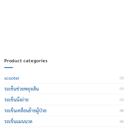
บริการหลังการขาย :
063-238-7858
สมัครงาน :
Click เพื่อกรอกข้อมูล
E-mail :
cruisemate-thailand@hotmail.com
Product categories
scooter
(2)
รถเข็นช่วยพยุงเดิน
(7)
รถเข็นนั่งถ่าย
(1)
รถเข็นเคลื่อนย้ายผู้ป่วย
(8)
รถเข็นแมนนวล
(6)