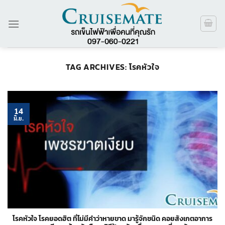
ข้าม
ไป
ยัง
เนื้อหา
TAG ARCHIVES:
โรคหัวใจ
14
มิ.ย.
โรคหัวใจ โรคยอดฮิต ที่ไม่มีคำว่าหายขาด มารู้จักชนิด คอยสังเกตอาการ