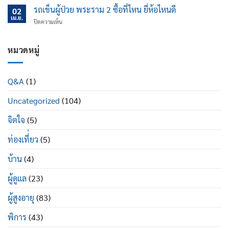
เอน
แค่
ช่วย
รถเข็นผู้ป่วย พระราม 2 ซื้อที่ไหน ยี่ห้อไหนดี
นอน
02
ไหน
ป้องกัน
เม.ย.
ปรับ
บน
ปิดความเห็น
ข้อ
นอน
รถ
เข่า
ได้
เข็น
เสื่อม
ดี
ผู้
หมวดหมู่
ใน
อย่างไร
ป่วย
ผู้
พระราม
สูง
2
อายุ
Q&A
(1)
ซื้อ
มี
ที่ไหน
อะไร
Uncategorized
(104)
ยี่ห้อ
บ้าง
ไหน
ดี
จิตใจ
(5)
ท่องเที่่ยว
(5)
บ้าน
(4)
ผู้ดูแล
(23)
ผู้สูงอายุ
(83)
พิการ
(43)