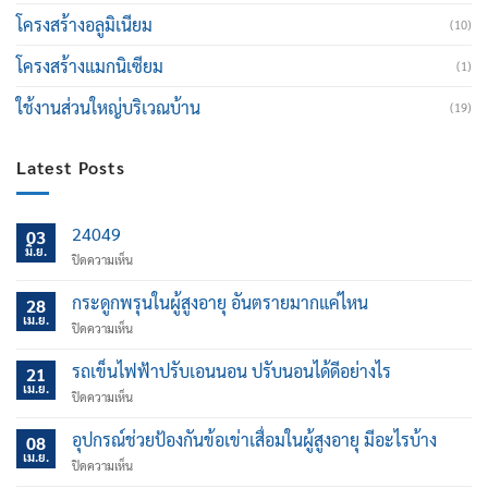
โครงสร้างอลูมิเนียม
(10)
โครงสร้างแมกนิเซียม
(1)
ใช้งานส่วนใหญ่บริเวณบ้าน
(19)
Latest Posts
24049
03
มิ.ย.
บน
ปิดความเห็น
กระดูกพรุนในผู้สูงอายุ อันตรายมากแค่ไหน
28
เม.ย.
บน
ปิดความเห็น
กระดูก
พรุน
รถเข็นไฟฟ้าปรับเอนนอน ปรับนอนได้ดีอย่างไร
21
ใน
เม.ย.
บน
ปิดความเห็น
ผู้
รถ
สูง
เข็น
อุปกรณ์ช่วยป้องกันข้อเข่าเสื่อมในผู้สูงอายุ มีอะไรบ้าง
อายุ
08
ไฟฟ้า
เม.ย.
อันตราย
บน
ปิดความเห็น
ปรับ
มาก
อุปกรณ์