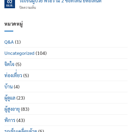
รถเข็นผู้ป่วย พระราม 2 ซื้อที่ไหน ยี่ห้อไหนดี
นอน
02
ไหน
ป้องกัน
เม.ย.
ปรับ
บน
ปิดความเห็น
ข้อ
นอน
รถ
เข่า
ได้
เข็น
เสื่อม
ดี
ผู้
หมวดหมู่
ใน
อย่างไร
ป่วย
ผู้
พระราม
สูง
2
อายุ
Q&A
(1)
ซื้อ
มี
ที่ไหน
อะไร
Uncategorized
(104)
ยี่ห้อ
บ้าง
ไหน
ดี
จิตใจ
(5)
ท่องเที่่ยว
(5)
บ้าน
(4)
ผู้ดูแล
(23)
ผู้สูงอายุ
(83)
พิการ
(43)
รถเข็นเคลื่อนย้าย
(5)