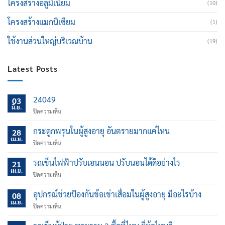
โครงสร้างอลูมิเนียม
(10)
โครงสร้างแมกนิเซียม
(1)
ใช้งานส่วนใหญ่บริเวณบ้าน
(19)
Latest Posts
24049
03
มิ.ย.
บน
ปิดความเห็น
กระดูกพรุนในผู้สูงอายุ อันตรายมากแค่ไหน
28
เม.ย.
บน
ปิดความเห็น
กระดูก
พรุน
รถเข็นไฟฟ้าปรับเอนนอน ปรับนอนได้ดีอย่างไร
21
ใน
เม.ย.
บน
ปิดความเห็น
ผู้
รถ
สูง
เข็น
อุปกรณ์ช่วยป้องกันข้อเข่าเสื่อมในผู้สูงอายุ มีอะไรบ้าง
อายุ
08
ไฟฟ้า
เม.ย.
อันตราย
บน
ปิดความเห็น
ปรับ
มาก
อุปกรณ์
เอน
แค่
ช่วย