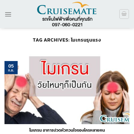
ข้าม
ไป
ยัง
เนื้อหา
TAG ARCHIVES:
ไมเกรนรุนแรง
05
ก.ย.
ไมเกรน อาการปวดหัวกวนใจของใครหลายคน