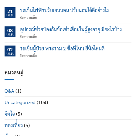
กระดูก
พรุน
รถเข็นไฟฟ้าปรับเอนนอน ปรับนอนได้ดีอย่างไร
21
ใน
เม.ย.
บน
ปิดความเห็น
ผู้
รถ
สูง
เข็น
อุปกรณ์ช่วยป้องกันข้อเข่าเสื่อมในผู้สูงอายุ มีอะไรบ้าง
อายุ
08
ไฟฟ้า
เม.ย.
อันตราย
บน
ปิดความเห็น
ปรับ
มาก
อุปกรณ์
เอน
แค่
ช่วย
รถเข็นผู้ป่วย พระราม 2 ซื้อที่ไหน ยี่ห้อไหนดี
นอน
02
ไหน
ป้องกัน
เม.ย.
ปรับ
บน
ปิดความเห็น
ข้อ
นอน
รถ
เข่า
ได้
เข็น
เสื่อม
ดี
ผู้
หมวดหมู่
ใน
อย่างไร
ป่วย
ผู้
พระราม
สูง
2
อายุ
Q&A
(1)
ซื้อ
มี
ที่ไหน
อะไร
Uncategorized
(104)
ยี่ห้อ
บ้าง
ไหน
ดี
จิตใจ
(5)
ท่องเที่่ยว
(5)