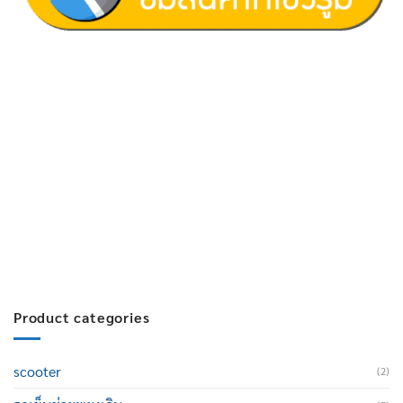
ฝ่ายขาย 1:
097-060-0221
ฝ่ายขาย 2:
080-081-0050
บริการหลังการขาย :
063-238-7858
สมัครงาน :
Click เพื่อกรอกข้อมูล
E-mail :
cruisemate-thailand@hotmail.com
Product categories
scooter
(2)