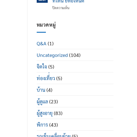
ที่ไหน ยี่ห้อไหนดี
ข้อ
ได้
บน
ปิดความเห็น
เข่า
ดี
รถ
เสื่อม
อย่างไร
เข็น
ใน
ผู้
หมวดหมู่
ผู้
ป่วย
สูง
พระราม
อายุ
2
มี
Q&A
(1)
ซื้อ
อะไร
ที่ไหน
บ้าง
Uncategorized
(104)
ยี่ห้อ
ไหน
ดี
จิตใจ
(5)
ท่องเที่่ยว
(5)
บ้าน
(4)
ผู้ดูแล
(23)
ผู้สูงอายุ
(83)
พิการ
(43)
รถเข็นเคลื่อนย้าย
(5)