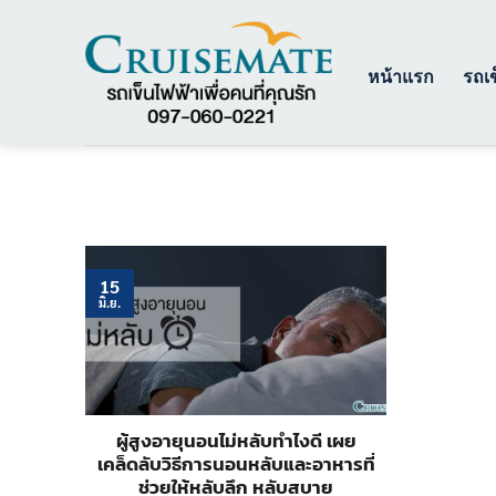
ข้าม
ไป
ยัง
หน้าแรก
รถเข
เนื้อหา
15
มิ.ย.
ผู้สูงอายุนอนไม่หลับทำไงดี เผย
เคล็ดลับวิธีการนอนหลับและอาหารที่
ช่วยให้หลับลึก หลับสบาย