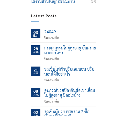
ใช้งานส่วนใหญ่บริเวณบ้าน
(19)
Latest Posts
24049
03
มิ.ย.
บน
ปิดความเห็น
กระดูกพรุนในผู้สูงอายุ อันตราย
28
เม.ย.
มากแค่ไหน
บน
ปิดความเห็น
กระดูก
พรุน
รถเข็นไฟฟ้าปรับเอนนอน ปรับ
21
ใน
เม.ย.
นอนได้ดีอย่างไร
ผู้
บน
ปิดความเห็น
สูง
รถ
อายุ
เข็น
อุปกรณ์ช่วยป้องกันข้อเข่าเสื่อม
อันตราย
08
ไฟฟ้า
มาก
เม.ย.
ในผู้สูงอายุ มีอะไรบ้าง
ปรับ
แค่
บน
ปิดความเห็น
เอน
ไหน
อุปกรณ์
นอน
ช่วย
รถเข็นผู้ป่วย พระราม 2 ซื้อ
ปรับ
02
ป้องกัน
นอน
เม.ย.