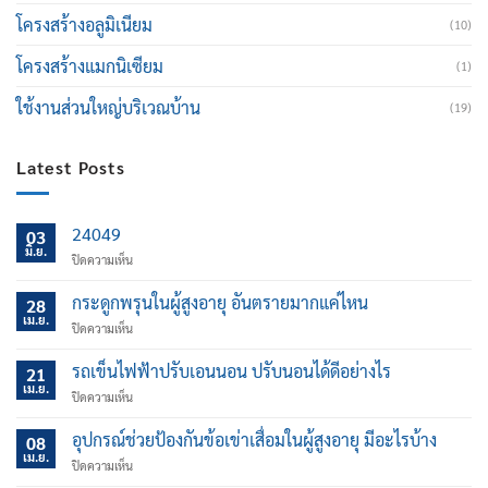
โครงสร้างอลูมิเนียม
(10)
โครงสร้างแมกนิเซียม
(1)
ใช้งานส่วนใหญ่บริเวณบ้าน
(19)
Latest Posts
24049
03
มิ.ย.
บน
ปิดความเห็น
กระดูกพรุนในผู้สูงอายุ อันตรายมากแค่ไหน
28
เม.ย.
บน
ปิดความเห็น
กระดูก
พรุน
รถเข็นไฟฟ้าปรับเอนนอน ปรับนอนได้ดีอย่างไร
21
ใน
เม.ย.
บน
ปิดความเห็น
ผู้
รถ
สูง
เข็น
อุปกรณ์ช่วยป้องกันข้อเข่าเสื่อมในผู้สูงอายุ มีอะไรบ้าง
อายุ
08
ไฟฟ้า
เม.ย.
อันตราย
บน
ปิดความเห็น
ปรับ
มาก
อุปกรณ์