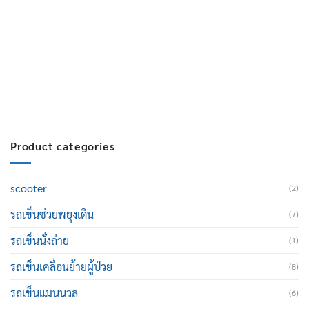
บริการหลังการขาย :
063-238-7858
สมัครงาน :
Click เพื่อกรอกข้อมูล
E-mail :
cruisemate-thailand@hotmail.com
Product categories
scooter
(2)
รถเข็นช่วยพยุงเดิน
(7)
รถเข็นนั่งถ่าย
(1)
รถเข็นเคลื่อนย้ายผู้ป่วย
(8)
รถเข็นแมนนวล
(6)