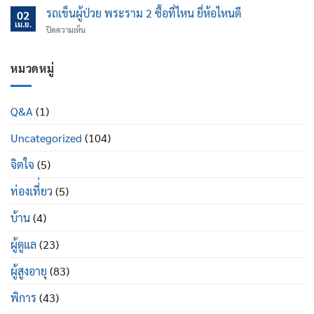
เอน
แค่
ช่วย
รถเข็นผู้ป่วย พระราม 2 ซื้อที่ไหน ยี่ห้อไหนดี
นอน
02
ไหน
ป้องกัน
เม.ย.
ปรับ
บน
ปิดความเห็น
ข้อ
นอน
รถ
เข่า
ได้
เข็น
เสื่อม
ดี
ผู้
หมวดหมู่
ใน
อย่างไร
ป่วย
ผู้
พระราม
สูง
2
อายุ
Q&A
(1)
ซื้อ
มี
ที่ไหน
อะไร
Uncategorized
(104)
ยี่ห้อ
บ้าง
ไหน
ดี
จิตใจ
(5)
ท่องเที่่ยว
(5)
บ้าน
(4)
ผู้ดูแล
(23)
ผู้สูงอายุ
(83)
พิการ
(43)