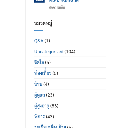
ที่ไหน ยี่ห้อไหนดี
ข้อ
ได้
บน
ปิดความเห็น
เข่า
ดี
รถ
เสื่อม
อย่างไร
เข็น
ใน
ผู้
หมวดหมู่
ผู้
ป่วย
สูง
พระราม
อายุ
2
มี
Q&A
(1)
ซื้อ
อะไร
ที่ไหน
บ้าง
Uncategorized
(104)
ยี่ห้อ
ไหน
ดี
จิตใจ
(5)
ท่องเที่่ยว
(5)
บ้าน
(4)
ผู้ดูแล
(23)
ผู้สูงอายุ
(83)
พิการ
(43)
รถเข็นเคลื่อนย้าย
(5)