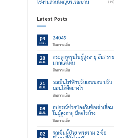
ใช้งานส่วนใหญ่บริเวณบ้าน
(19)
Latest Posts
24049
03
มิ.ย.
บน
ปิดความเห็น
กระดูกพรุนในผู้สูงอายุ อันตราย
28
เม.ย.
มากแค่ไหน
บน
ปิดความเห็น
กระดูก
พรุน
รถเข็นไฟฟ้าปรับเอนนอน ปรับ
21
ใน
เม.ย.
นอนได้ดีอย่างไร
ผู้
บน
ปิดความเห็น
สูง
รถ
อายุ
เข็น
อุปกรณ์ช่วยป้องกันข้อเข่าเสื่อม
อันตราย
08
ไฟฟ้า
มาก
เม.ย.
ในผู้สูงอายุ มีอะไรบ้าง
ปรับ
แค่
บน
ปิดความเห็น
เอน
ไหน
อุปกรณ์
นอน
ช่วย
รถเข็นผู้ป่วย พระราม 2 ซื้อ
ปรับ
02
ป้องกัน
นอน
เม.ย.