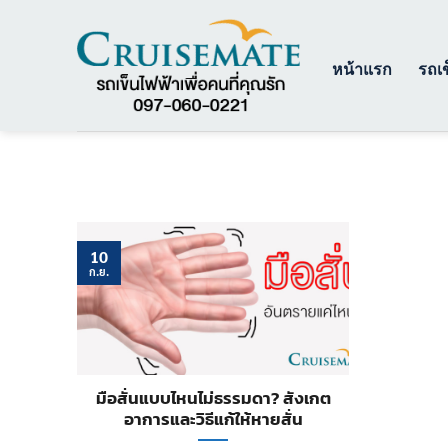
ข้าม
ไป
ยัง
หน้าแรก
รถเข
เนื้อหา
10
ก.ย.
มือสั่นแบบไหนไม่ธรรมดา? สังเกต
อาการและวิธีแก้ให้หายสั่น