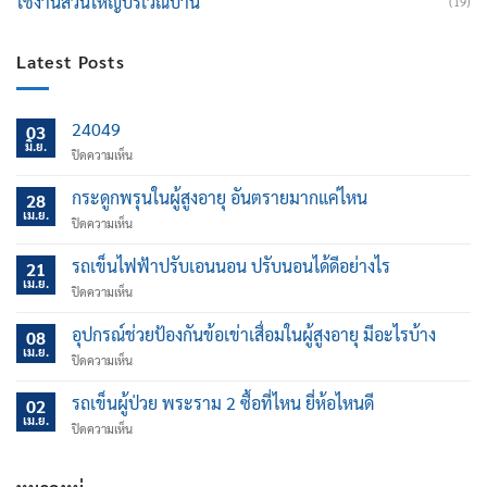
ใช้งานส่วนใหญ่บริเวณบ้าน
(19)
Latest Posts
24049
03
มิ.ย.
บน
ปิดความเห็น
กระดูกพรุนในผู้สูงอายุ อันตรายมากแค่ไหน
28
เม.ย.
บน
ปิดความเห็น
กระดูก
พรุน
รถเข็นไฟฟ้าปรับเอนนอน ปรับนอนได้ดีอย่างไร
21
ใน
เม.ย.
บน
ปิดความเห็น
ผู้
รถ
สูง
เข็น
อุปกรณ์ช่วยป้องกันข้อเข่าเสื่อมในผู้สูงอายุ มีอะไรบ้าง
อายุ
08
ไฟฟ้า
เม.ย.
อันตราย
บน
ปิดความเห็น
ปรับ
มาก
อุปกรณ์
เอน
แค่
ช่วย
รถเข็นผู้ป่วย พระราม 2 ซื้อที่ไหน ยี่ห้อไหนดี
นอน
02
ไหน
ป้องกัน
เม.ย.
ปรับ
บน
ปิดความเห็น
ข้อ
นอน
รถ
เข่า
ได้
เข็น
เสื่อม
ดี
ผู้