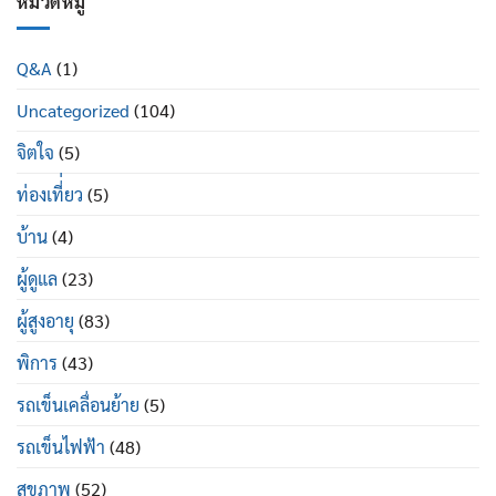
หมวดหมู่
ใน
อย่างไร
ป่วย
ผู้
พระราม
สูง
2
อายุ
Q&A
(1)
ซื้อ
มี
ที่ไหน
อะไร
Uncategorized
(104)
ยี่ห้อ
บ้าง
ไหน
ดี
จิตใจ
(5)
ท่องเที่่ยว
(5)
บ้าน
(4)
ผู้ดูแล
(23)
ผู้สูงอายุ
(83)
พิการ
(43)
รถเข็นเคลื่อนย้าย
(5)
รถเข็นไฟฟ้า
(48)
สุขภาพ
(52)