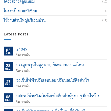
โครงสร้างอลูมิเนียม
(10)
โครงสร้างแมกนิเซียม
(1)
ใช้งานส่วนใหญ่บริเวณบ้าน
(19)
Latest Posts
24049
03
มิ.ย.
บน
ปิดความเห็น
กระดูกพรุนในผู้สูงอายุ อันตรายมากแค่ไหน
28
เม.ย.
บน
ปิดความเห็น
กระดูก
พรุน
รถเข็นไฟฟ้าปรับเอนนอน ปรับนอนได้ดีอย่างไร
21
ใน
เม.ย.
บน
ปิดความเห็น
ผู้
รถ
สูง
เข็น
อุปกรณ์ช่วยป้องกันข้อเข่าเสื่อมในผู้สูงอายุ มีอะไรบ้าง
อายุ
08
ไฟฟ้า
เม.ย.
อันตราย
บน
ปิดความเห็น
ปรับ
มาก
อุปกรณ์
เอน
แค่
ช่วย