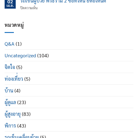
รถเข็นผู้ป่วย พระราม 2 ซื้อที่ไหน ยี่ห้อไหนดี
นอน
02
ไหน
ป้องกัน
เม.ย.
ปรับ
บน
ปิดความเห็น
ข้อ
นอน
รถ
เข่า
ได้
เข็น
เสื่อม
ดี
ผู้
หมวดหมู่
ใน
อย่างไร
ป่วย
ผู้
พระราม
สูง
2
อายุ
Q&A
(1)
ซื้อ
มี
ที่ไหน
อะไร
Uncategorized
(104)
ยี่ห้อ
บ้าง
ไหน
ดี
จิตใจ
(5)
ท่องเที่่ยว
(5)
บ้าน
(4)
ผู้ดูแล
(23)
ผู้สูงอายุ
(83)
พิการ
(43)
รถเข็นเคลื่อนย้าย
(5)