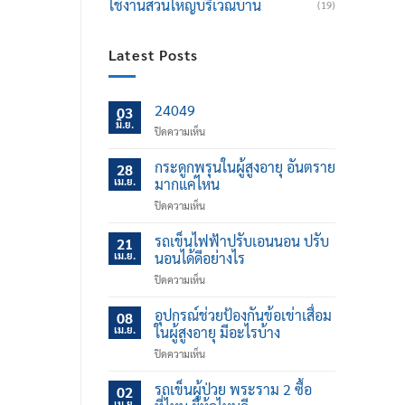
ใช้งานส่วนใหญ่บริเวณบ้าน
(19)
Latest Posts
24049
03
มิ.ย.
บน
ปิดความเห็น
กระดูกพรุนในผู้สูงอายุ อันตราย
28
เม.ย.
มากแค่ไหน
บน
ปิดความเห็น
กระดูก
พรุน
รถเข็นไฟฟ้าปรับเอนนอน ปรับ
21
ใน
เม.ย.
นอนได้ดีอย่างไร
ผู้
บน
ปิดความเห็น
สูง
รถ
อายุ
เข็น
อุปกรณ์ช่วยป้องกันข้อเข่าเสื่อม
อันตราย
08
ไฟฟ้า
มาก
เม.ย.
ในผู้สูงอายุ มีอะไรบ้าง
ปรับ
แค่
บน
ปิดความเห็น
เอน
ไหน
อุปกรณ์
นอน
ช่วย
รถเข็นผู้ป่วย พระราม 2 ซื้อ
ปรับ
02
ป้องกัน
นอน
เม.ย.