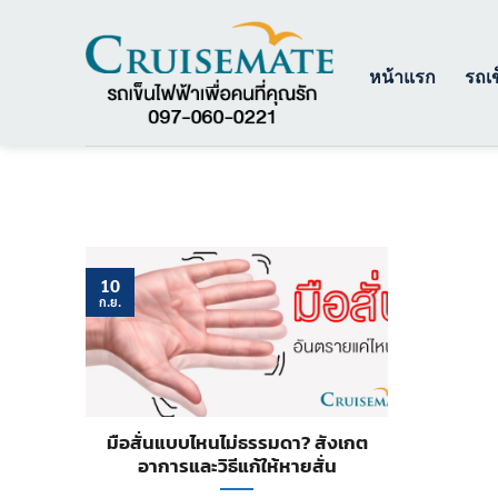
ข้าม
ไป
ยัง
หน้าแรก
รถเข
เนื้อหา
10
ก.ย.
มือสั่นแบบไหนไม่ธรรมดา? สังเกต
อาการและวิธีแก้ให้หายสั่น