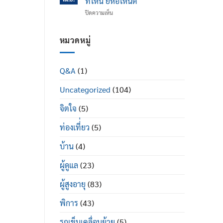
ที่ไหน ยี่ห้อไหนดี
ข้อ
ได้
บน
ปิดความเห็น
เข่า
ดี
รถ
เสื่อม
อย่างไร
เข็น
ใน
ผู้
หมวดหมู่
ผู้
ป่วย
สูง
พระราม
อายุ
2
มี
Q&A
(1)
ซื้อ
อะไร
ที่ไหน
บ้าง
Uncategorized
(104)
ยี่ห้อ
ไหน
ดี
จิตใจ
(5)
ท่องเที่่ยว
(5)
บ้าน
(4)
ผู้ดูแล
(23)
ผู้สูงอายุ
(83)
พิการ
(43)
รถเข็นเคลื่อนย้าย
(5)