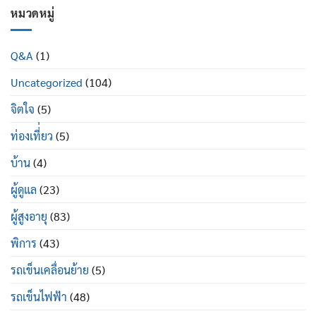
เสื่อม
ดี
ผู้
หมวดหมู่
ใน
อย่างไร
ป่วย
ผู้
พระราม
สูง
2
อายุ
Q&A
(1)
ซื้อ
มี
ที่ไหน
อะไร
Uncategorized
(104)
ยี่ห้อ
บ้าง
ไหน
ดี
จิตใจ
(5)
ท่องเที่่ยว
(5)
บ้าน
(4)
ผู้ดูแล
(23)
ผู้สูงอายุ
(83)
พิการ
(43)
รถเข็นเคลื่อนย้าย
(5)
รถเข็นไฟฟ้า
(48)