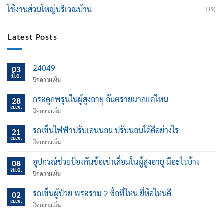
ใช้งานส่วนใหญ่บริเวณบ้าน
(19)
Latest Posts
24049
03
มิ.ย.
บน
ปิดความเห็น
กระดูกพรุนในผู้สูงอายุ อันตรายมากแค่ไหน
28
เม.ย.
บน
ปิดความเห็น
กระดูก
พรุน
รถเข็นไฟฟ้าปรับเอนนอน ปรับนอนได้ดีอย่างไร
21
ใน
เม.ย.
บน
ปิดความเห็น
ผู้
รถ
สูง
เข็น
อุปกรณ์ช่วยป้องกันข้อเข่าเสื่อมในผู้สูงอายุ มีอะไรบ้าง
อายุ
08
ไฟฟ้า
เม.ย.
อันตราย
บน
ปิดความเห็น
ปรับ
มาก
อุปกรณ์
เอน
แค่
ช่วย
รถเข็นผู้ป่วย พระราม 2 ซื้อที่ไหน ยี่ห้อไหนดี
นอน
02
ไหน
ป้องกัน
เม.ย.
ปรับ
บน
ปิดความเห็น
ข้อ
นอน
รถ
เข่า
ได้
เข็น