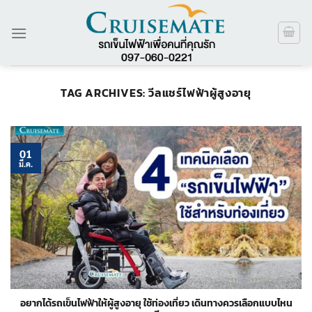
ข้าม
ไป
ยัง
เนื้อหา
TAG ARCHIVES:
วีลแชร์ไฟฟ้าผู้สูงอายุ
01
มี.ค.
อยากได้รถเข็นไฟฟ้าให้ผู้สูงอายุ ใช้ท่องเที่ยว เดินทางควรเลือกแบบไหน