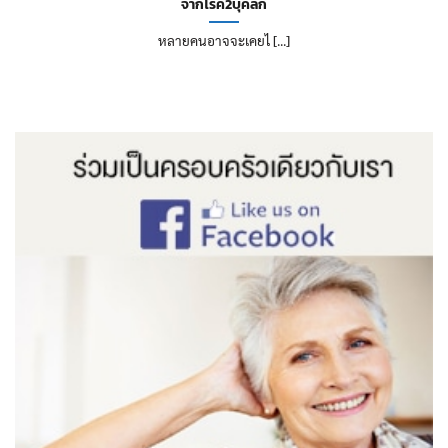
จากโรค2บุคลิก
หลายคนอาจจะเคยไ [...]