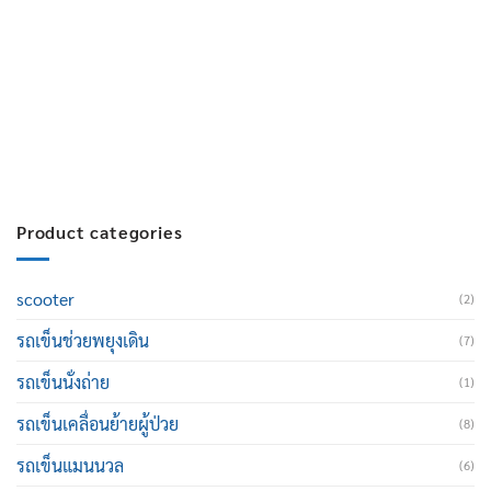
บริการหลังการขาย :
063-238-7858
สมัครงาน :
Click เพื่อกรอกข้อมูล
E-mail :
cruisemate-thailand@hotmail.com
Product categories
scooter
(2)
รถเข็นช่วยพยุงเดิน
(7)
รถเข็นนั่งถ่าย
(1)
รถเข็นเคลื่อนย้ายผู้ป่วย
(8)
รถเข็นแมนนวล
(6)