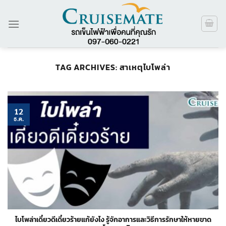
ข้าม
ไป
ยัง
เนื้อหา
TAG ARCHIVES:
สาเหตุไบโพล่า
12
ธ.ค.
ไบโพล่าเดี๋ยวดีเดี๋ยวร้ายแก้ยังไง รู้จักอาการและวิธีการรักษาให้หายขาด