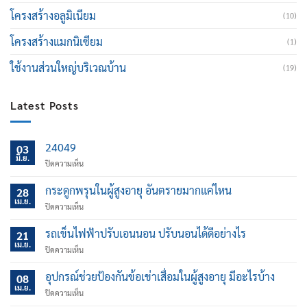
โครงสร้างอลูมิเนียม
(10)
โครงสร้างแมกนิเซียม
(1)
ใช้งานส่วนใหญ่บริเวณบ้าน
(19)
Latest Posts
24049
03
มิ.ย.
บน
ปิดความเห็น
กระดูกพรุนในผู้สูงอายุ อันตรายมากแค่ไหน
28
เม.ย.
บน
ปิดความเห็น
กระดูก
พรุน
รถเข็นไฟฟ้าปรับเอนนอน ปรับนอนได้ดีอย่างไร
21
ใน
เม.ย.
บน
ปิดความเห็น
ผู้
รถ
สูง
เข็น
อุปกรณ์ช่วยป้องกันข้อเข่าเสื่อมในผู้สูงอายุ มีอะไรบ้าง
อายุ
08
ไฟฟ้า
เม.ย.
อันตราย
บน
ปิดความเห็น
ปรับ
มาก
อุปกรณ์