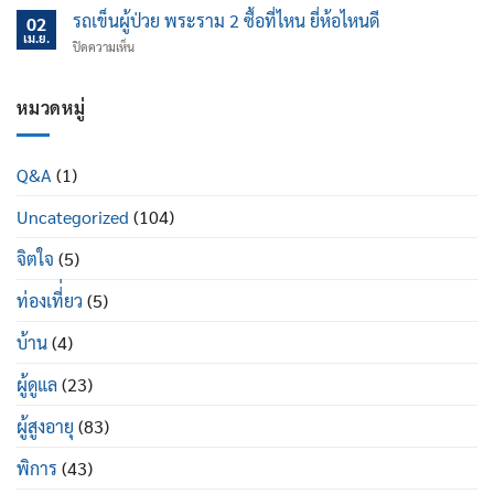
เอน
แค่
ช่วย
รถเข็นผู้ป่วย พระราม 2 ซื้อที่ไหน ยี่ห้อไหนดี
นอน
02
ไหน
ป้องกัน
เม.ย.
ปรับ
บน
ปิดความเห็น
ข้อ
นอน
รถ
เข่า
ได้
เข็น
เสื่อม
ดี
ผู้
หมวดหมู่
ใน
อย่างไร
ป่วย
ผู้
พระราม
สูง
2
อายุ
Q&A
(1)
ซื้อ
มี
ที่ไหน
อะไร
Uncategorized
(104)
ยี่ห้อ
บ้าง
ไหน
ดี
จิตใจ
(5)
ท่องเที่่ยว
(5)
บ้าน
(4)
ผู้ดูแล
(23)
ผู้สูงอายุ
(83)
พิการ
(43)