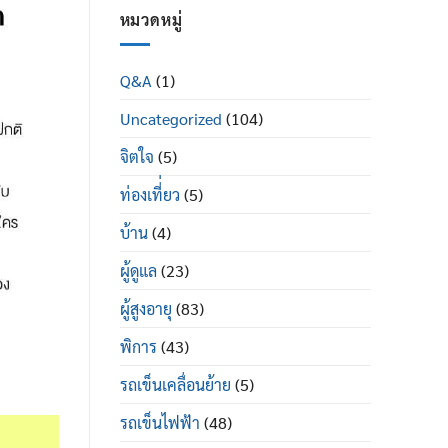
ใน
ผู้
หมวดหมู่
ผู้
ป่วย
สูง
พระราม
อายุ
2
มี
Q&A
(1)
ซื้อ
อะไร
ที่ไหน
บ้าง
Uncategorized
(104)
ยี่ห้อ
ไหน
ดี
จิตใจ
(5)
ท่องเที่่ยว
(5)
บ้าน
(4)
ผู้ดูแล
(23)
ผู้สูงอายุ
(83)
พิการ
(43)
รถเข็นเคลื่อนย้าย
(5)
รถเข็นไฟฟ้า
(48)