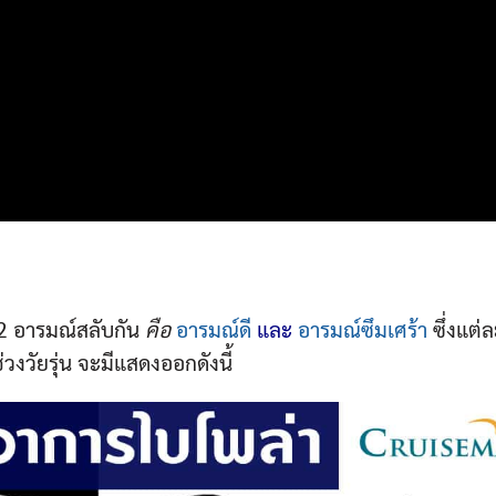
 2 อารมณ์สลับกัน
คือ
อารมณ์ดี
และ
อารมณ์ซึมเศร้า
ซึ่งแต่
วงวัยรุ่น จะมีแสดงออกดังนี้