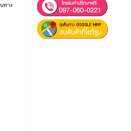
่ในทาง
ฝ่ายขาย 1:
097-060-0221
ฝ่ายขาย 2:
080-081-0050
บริการหลังการขาย :
063-238-
7858
สมัครงาน :
Click เพื่อกรอกข้อมูล
E-mail :
cruisemate-
thailand@hotmail.com