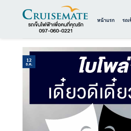
ข้าม
ไป
ยัง
หน้าแรก
รถเข
เนื้อหา
12
ธ.ค.