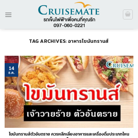
ข้าม
ไป
ยัง
เนื้อหา
TAG ARCHIVES:
อาหารไขมันทรานส์
14
ธ.ค.
ไขมันทรานส์ตัวอันตราย ควรหลีกเลี่ยงอาหารและเครื่องดื่มประเภทไหน