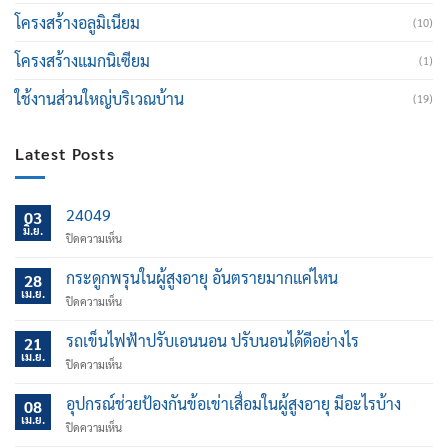
โครงสร้างอลูมิเนียม
(10)
โครงสร้างแมกนิเซียม
(1)
ใช้งานส่วนใหญ่บริเวณบ้าน
(19)
Latest Posts
24049
03
มิ.ย.
บน
ปิดความเห็น
กระดูกพรุนในผู้สูงอายุ อันตรายมากแค่ไหน
28
เม.ย.
บน
ปิดความเห็น
กระดูก
พรุน
รถเข็นไฟฟ้าปรับเอนนอน ปรับนอนได้ดีอย่างไร
21
ใน
เม.ย.
บน
ปิดความเห็น
ผู้
รถ
สูง
เข็น
อุปกรณ์ช่วยป้องกันข้อเข่าเสื่อมในผู้สูงอายุ มีอะไรบ้าง
อายุ
08
ไฟฟ้า
เม.ย.
อันตราย
บน
ปิดความเห็น
ปรับ
มาก
อุปกรณ์