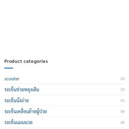
บริการหลังการขาย :
063-238-7858
สมัครงาน :
Click เพื่อกรอกข้อมูล
E-mail :
cruisemate-thailand@hotmail.com
Product categories
scooter
(2)
รถเข็นช่วยพยุงเดิน
(7)
รถเข็นนั่งถ่าย
(1)
รถเข็นเคลื่อนย้ายผู้ป่วย
(8)
รถเข็นแมนนวล
(6)