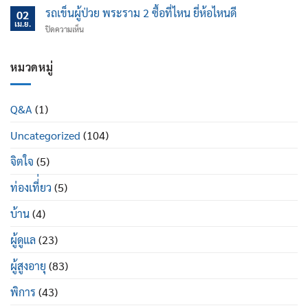
เอน
แค่
ช่วย
รถเข็นผู้ป่วย พระราม 2 ซื้อที่ไหน ยี่ห้อไหนดี
นอน
02
ไหน
ป้องกัน
เม.ย.
ปรับ
บน
ปิดความเห็น
ข้อ
นอน
รถ
เข่า
ได้
เข็น
เสื่อม
ดี
ผู้
หมวดหมู่
ใน
อย่างไร
ป่วย
ผู้
พระราม
สูง
2
อายุ
Q&A
(1)
ซื้อ
มี
ที่ไหน
อะไร
Uncategorized
(104)
ยี่ห้อ
บ้าง
ไหน
ดี
จิตใจ
(5)
ท่องเที่่ยว
(5)
บ้าน
(4)
ผู้ดูแล
(23)
ผู้สูงอายุ
(83)
พิการ
(43)